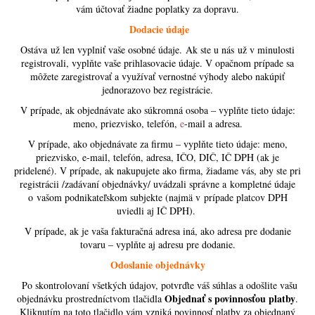
vám účtovať žiadne poplatky za dopravu.
á
Dodacie údaje
j
Ostáva už len vyplniť vaše osobné údaje. Ak ste u nás už v minulosti
s
registrovali, vyplňte vaše prihlasovacie údaje. V opačnom prípade sa
ť
môžete zaregistrovať a využívať vernostné výhody alebo nakúpiť
?
jednorazovo bez registrácie.
V prípade, ak objednávate ako súkromná osoba – vyplňte tieto údaje:
meno, priezvisko, telefón,
e
-mail a adresa.
V prípade, ako objednávate za firmu – vyplňte tieto údaje: meno,
priezvisko, e-mail, telefón, adresa, IČO, DIČ, IČ DPH (ak je
HĽADAŤ
pridelené). V prípade, ak nakupujete ako firma, žiadame vás, aby ste pri
registrácii /zadávaní objednávky/ uvádzali správne a kompletné údaje
o vašom podnikateľskom subjekte (najmä v prípade platcov DPH
uviedli aj IČ DPH).
O
V prípade, ak je vaša fakturačná adresa iná, ako adresa pre dodanie
d
tovaru – vyplňte aj adresu pre dodanie.
p
Odoslanie objednávky
o
Po skontrolovaní všetkých údajov, potvrďte váš súhlas a odošlite vašu
r
Objednať s povinnosťou platby
objednávku prostredníctvom tlačidla
.
ú
Kliknutím na toto tlačidlo vám vzniká povinnosť platby za objednaný