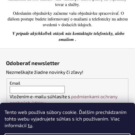
č
tovar a služby.
a
Odoslaním objednávky začneme vašu objednávku spracovávať. O
m
ďalšom postupe budete informovaný e-mailami a telefonicky na adresu
e
uvedenú v dodacích údajoch.
V prípade akýchkoľvek otázok nás kontaktujte telefonicky, alebo
BEZPEČNOSTNÁ
emailom .
OBUV
UVEX
Z
2
á
6909
Odoberať newsletter
S2
p
SRC
Nezmeškajte žiadne novinky či zľavy!
ä
TREND
ČIERNA
t
Email
€102,30
i
Vložením e-mailu súhlasíte s
podmienkami ochrany
e
osobných údajov
Tento web používa súbory cookie. Ďalším prechádzaním
PRIHLÁSIŤ SA
tohto webu vyjadrujete súhlas s ich používaním. Viac
informácií
tu
.