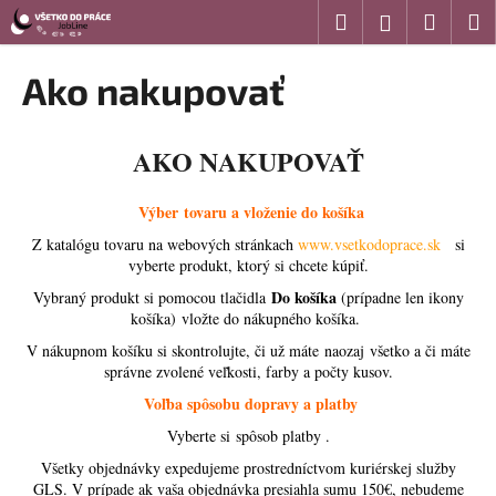
K
Prejsť
Hľadať
Náku
M
Prihláseni
na
o
obsah
Späť
Späť
košík
š
Ako nakupovať
í
Č
k
o
AKO NAKUPOVAŤ
p
o
Výber tovaru
a
vloženie do košíka
t
Z katalógu tovaru na webových stránkach
www.vsetkodoprace.sk
si
r
vyberte produkt, ktorý si chcete kúpiť.
e
Do košíka
Vybraný produkt si pomocou tlačidla
(prípadne len ikony
b
košíka) vložte do nákupného košíka.
u
V nákupnom košíku si skontrolujte, či už máte naozaj všetko a či máte
správne zvolené veľkosti, farby a počty kusov.
j
Voľba spôsobu dopravy a platby
e
t
Vyberte si spôsob platby .
e
Všetky objednávky expedujeme prostredníctvom kuriérskej služby
GLS. V prípade ak vaša objednávka presiahla sumu 150€, nebudeme
n