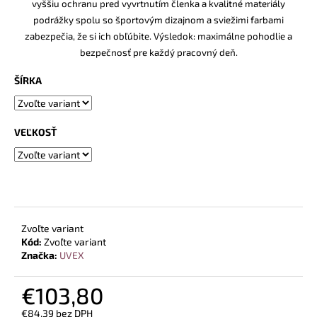
č
vyššiu ochranu pred vyvrtnutím členka a kvalitné materiály
a
podrážky spolu so športovým dizajnom a sviežimi farbami
m
zabezpečia, že si ich obľúbite. Výsledok: maximálne pohodlie a
e
bezpečnosť pre každý pracovný deň.
ŠÍRKA
PRACOVNÉ
BEZPEČNOSTNÉ
POLTOPÁNKY
UVEX
VEĽKOSŤ
2
6934
S3
SRC
TREND
ČIERNA
€99,40
Zvoľte variant
Kód:
Zvoľte variant
Značka:
UVEX
€103,80
€84,39 bez DPH