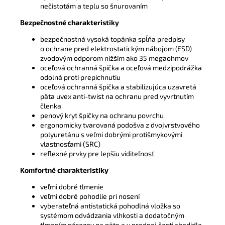
nečistotám a teplu so šnurovaním
Bezpečnostné charakteristiky
bezpečnostná vysoká topánka spĺňa predpisy
o ochrane pred elektrostatickým nábojom (ESD)
zvodovým odporom nižším ako 35 megaohmov
oceľová ochranná špička a oceľová medzipodrážka
odolná proti prepichnutiu
oceľová ochranná špička a stabilizujúca uzavretá
päta uvex anti-twist na ochranu pred vyvrtnutím
členka
penový kryt špičky na ochranu povrchu
ergonomicky tvarovaná podošva z dvojvrstvového
polyuretánu s veľmi dobrými protišmykovými
vlastnosťami (SRC)
reflexné prvky pre lepšiu viditeľnosť
Komfortné charakteristiky
veľmi dobré tlmenie
veľmi dobré pohodlie pri nosení
vyberateľná antistatická pohodlná vložka so
systémom odvádzania vlhkosti a dodatočným
tlmením nárazov na päte a v prednej časti chodidla