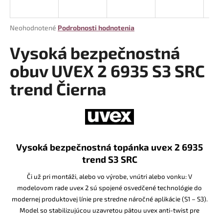
á
j
Priemerné
Neohodnotené
Podrobnosti hodnotenia
s
hodnotenie
produktu
Vysoká bezpečnostná
ť
je
?
0,0
obuv UVEX 2 6935 S3 SRC
z
trend Čierna
5
hviezdičiek.
HĽADAŤ
Vysoká bezpečnostná topánka uvex 2 6935
O
trend S3 SRC
d
Či už pri montáži, alebo vo výrobe, vnútri alebo vonku: V
p
o
modelovom rade uvex 2 sú spojené osvedčené technológie do
r
modernej produktovej línie pre stredne náročné aplikácie (S1 – S3).
ú
Model so stabilizujúcou uzavretou pätou uvex anti-twist pre