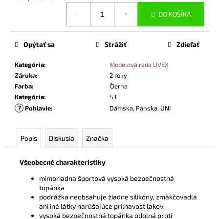
Jednotková
DO KOŠÍKA
cena:
Opýtať sa
Strážiť
Zdieľať
Kategória
:
Modelová rada UVEX
Záruka
:
2 roky
Farba
:
Čierna
Kategória
:
S3
?
Pohlavie
:
Dámska, Pánska, UNI
Popis
Diskusia
Značka
Všeobecné charakteristiky
mimoriadna športová vysoká bezpečnostná
topánka
podrážka neobsahuje žiadne silikóny, zmäkčovadlá
ani iné látky narúšajúce priľnavosť lakov
vysoká bezpečnostná topánka odolná proti