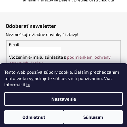
Z
á
Odoberať newsletter
p
Nezmeškajte žiadne novinky či zľavy!
ä
t
Email
i
Vložením e-mailu súhlasíte s
podmienkami ochrany
e
osobných údajov
Tento web používa súbory cookie. Ďalším prechádzaním
PRIHLÁSIŤ SA
tohto webu vyjadrujete súhlas s ich používaním. Viac
informácií
tu
.
Nastavenie
Vytvoril Shoptet
Copyright 2026
VŠETKO DO PRÁCE
. Všetky práva vyhradené.
Odmietnuť
Súhlasím
Upraviť nastavenie cookies