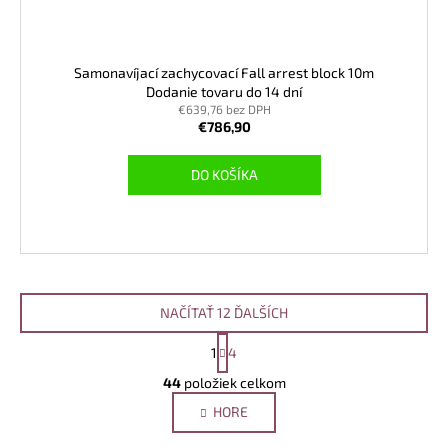
Samonavíjací zachycovací Fall arrest block 10m
Dodanie tovaru do 14 dní
€639,76 bez DPH
€786,90
DO KOŠÍKA
NAČÍTAŤ 12 ĎALŠÍCH
S
1
4
t
O
r
44
položiek celkom
v
á
HORE
l
n
k
á