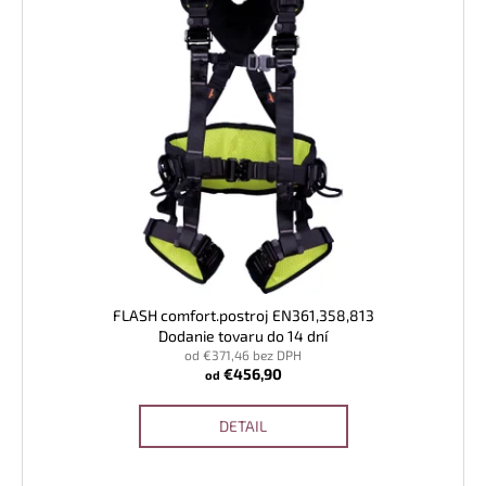
ý
i
á
p
e
j
i
p
s
s
r
ť
p
o
?
r
d
o
u
d
k
u
t
k
HĽADAŤ
o
t
v
o
FLASH comfort.postroj EN361,358,813
v
Dodanie tovaru do 14 dní
O
od €371,46 bez DPH
d
€456,90
od
p
o
DETAIL
r
ú