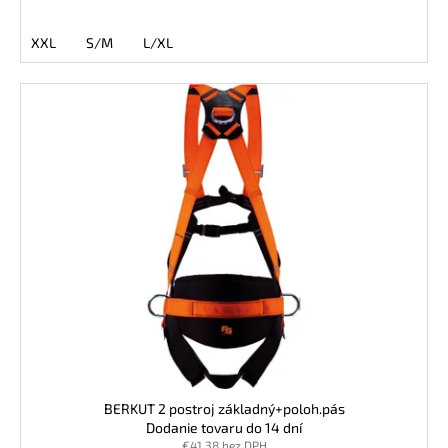
č
a
XXL
S/M
L/XL
m
e
BEZPEČNOSTNÁ
OBUV
UVEX
2
6909
S2
SRC
TREND
ČIERNA
€102,30
BERKUT 2 postroj základný+poloh.pás
Dodanie tovaru do 14 dní
€41,38 bez DPH