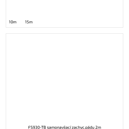
10m
15m
FS930-TB samonavíjací zachyc.pádu 2m