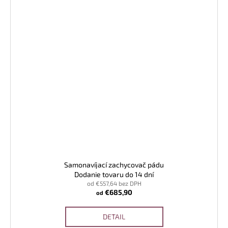
Samonavíjací zachycovač pádu
Dodanie tovaru do 14 dní
od €557,64 bez DPH
€685,90
od
DETAIL