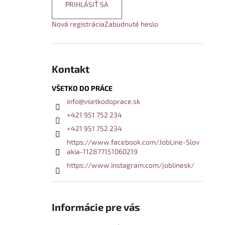
PRIHLÁSIŤ SA
Nová registrácia
Zabudnuté heslo
Kontakt
VŠETKO DO PRÁCE
info
@
vsetkodoprace.sk
+421 951 752 234
+421 951 752 234
https://www.facebook.com/JobLine-Slov
akia-112877151060219
https://www.instagram.com/joblinesk/
Informácie pre vás