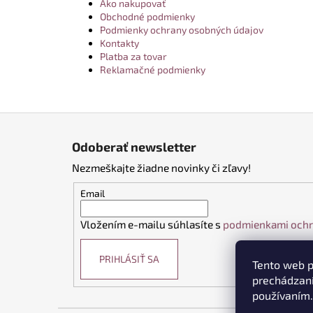
Ako nakupovať
Obchodné podmienky
Podmienky ochrany osobných údajov
Kontakty
Platba za tovar
Reklamačné podmienky
Z
á
Odoberať newsletter
p
Nezmeškajte žiadne novinky či zľavy!
ä
t
Email
i
Vložením e-mailu súhlasíte s
podmienkami ochr
e
PRIHLÁSIŤ SA
Tento web p
prechádzaní
používaním.