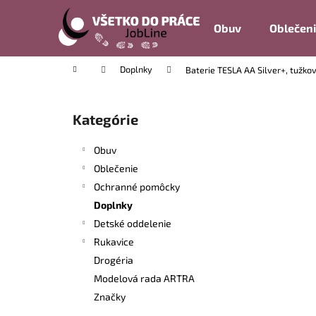
K
Prejsť
na
o
Obuv
Oblečen
obsah
Späť
Späť
š
do
do
í
Domov
Doplnky
Baterie TESLA AA Silver+, tužkov
k
obchodu
obchodu
B
o
Kategórie
Preskočiť
č
kategórie
n
Obuv
ý
Oblečenie
p
Ochranné pomôcky
a
Doplnky
n
Detské oddelenie
e
Rukavice
l
Drogéria
Modelová rada ARTRA
Značky