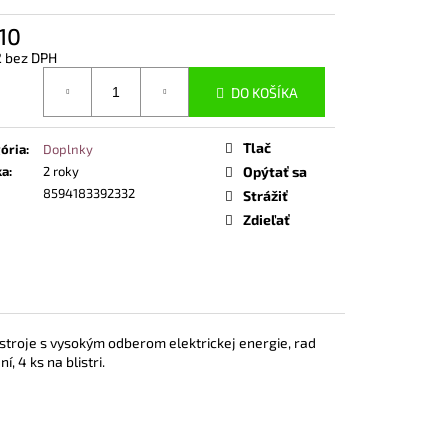
NOSTNÁ OBUV UVEX 2
END ČIERNA
10
2 bez DPH
otková
DO KOŠÍKA
Tlač
ória
:
Doplnky
ka
:
2 roky
Opýtať sa
8594183392332
Strážiť
Zdieľať
ístroje s vysokým odberom elektrickej energie, rad
 4 ks na blistri.