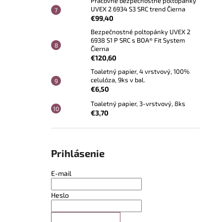
Pracovné bezpečnostné poltopánky
UVEX 2 6934 S3 SRC trend Čierna
€99,40
Bezpečnostné poltopánky UVEX 2
6938 S1 P SRC s BOA® Fit System
Čierna
€120,60
Toaletný papier, 4 vrstvový, 100%
celulóza, 9ks v bal.
€6,50
Toaletný papier, 3-vrstvový, 8ks
€3,70
Prihlásenie
E-mail
Heslo