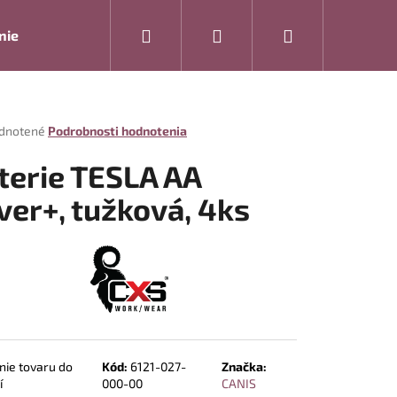
Hľadať
Prihlásenie
Nákupný
nie
Rukavice
Drogéria
Modelová rada ARTRA
košík
rné
dnotené
Podrobnosti hodnotenia
enie
tu
terie TESLA AA
lver+, tužková, 4ks
čiek.
Nasledujúce
nie tovaru do
Kód:
6121-027-
Značka:
í
000-00
CANIS