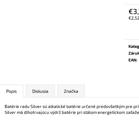
BEZPEČNOSTNÉ POLTOPÁNKY UVEX 2
VYSOKÁ BEZPEČ
6934 S2 SRC TREND ČIERNA
6935 S3 SRC TR
€3,
€106,30
€103,80
€2,5
Jedn
cena:
Kateg
Záru
EAN
:
Popis
Diskusia
Značka
Batérie radu Silver sú alkalické batérie určené predovšetkým pre pr
Silver má dlhotrvajúcu výdrž batérie pri stálom energetickom zaťažení,