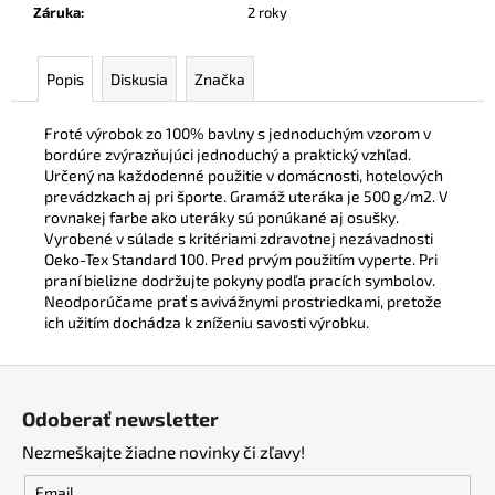
č
Záruka
:
2 roky
a
m
e
Popis
Diskusia
Značka
Froté výrobok zo 100% bavlny s jednoduchým vzorom v
BEZPEČNOSTNÉ
bordúre zvýrazňujúci jednoduchý a praktický vzhľad.
POLTOPÁNKY
Určený na každodenné použitie v domácnosti, hotelových
UVEX
prevádzkach aj pri športe. Gramáž uteráka je 500 g/m2. V
2
rovnakej farbe ako uteráky sú ponúkané aj osušky.
6938
S1
Vyrobené v súlade s kritériami zdravotnej nezávadnosti
P
Oeko-Tex Standard 100. Pred prvým použitím vyperte. Pri
SRC
praní bielizne dodržujte pokyny podľa pracích symbolov.
S
Neodporúčame prať s avivážnymi prostriedkami, pretože
BOA®
ich užitím dochádza k zníženiu savosti výrobku.
FIT
SYSTEM
ČIERNA
Z
€120,60
á
Odoberať newsletter
p
Nezmeškajte žiadne novinky či zľavy!
ä
t
Email