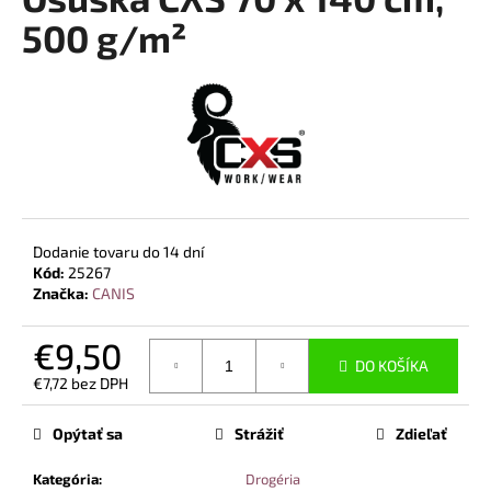
je
á
0,0
500 g/m²
z
j
5
s
hviezdičiek.
ť
?
Dodanie tovaru do 14 dní
HĽADAŤ
Kód:
25267
Značka:
CANIS
€9,50
O
DO KOŠÍKA
d
€7,72 bez DPH
p
Jednotková
o
cena:
Opýtať sa
Strážiť
Zdieľať
r
ú
Kategória
:
Drogéria