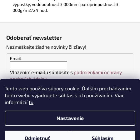
výpustky, vodeodolnosť 3 000mm, paropriepustnosť 3
000g/m2/24 hod.
Z
á
Odoberať newsletter
p
Nezmeškajte žiadne novinky či zľavy!
ä
t
Email
i
Vložením e-mailu súhlasíte s
podmienkami ochrany
e
osobných údajov
Tento web používa súbory cookie. Ďalším prechádzaním
PRIHLÁSIŤ SA
tohto webu vyjadrujete súhlas s ich používaním. Viac
informácií
tu
.
Nastavenie
Vytvoril Shoptet
Copyright 2026
VŠETKO DO PRÁCE
. Všetky práva vyhradené.
Odmietnuť
Súhlasím
Upraviť nastavenie cookies