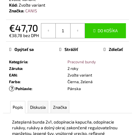
č
Kód:
Zvoľte variant
a
Značka:
CANIS
m
e
€47,70
DO KOŠÍKA
€38,78 bez DPH
BEZPEČNOSTNÉ
Jednotková
POLTOPÁNKY
cena:
UVEX
Opýtať sa
Strážiť
Zdieľať
2
6938
Kategória
:
Pracovné bundy
S1
Záruka
:
2 roky
P
SRC
EAN
:
Zvoľte variant
S
Farba
:
Čierna, Zelená
BOA®
?
Pohlavie
:
Pánska
FIT
SYSTEM
ČIERNA
Popis
Diskusia
Značka
€120,60
Zateplená bunda 2v1, odopínacia kapucňa, odopínacie
rukávy, rukávy a dolný okraj zakončené regulovateľnou
manžetou, lepené švy, vnútorné vrecko, reflexné