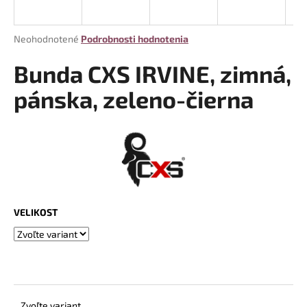
á
j
Priemerné
Neohodnotené
Podrobnosti hodnotenia
s
hodnotenie
produktu
Bunda CXS IRVINE, zimná,
ť
je
?
0,0
pánska, zeleno-čierna
z
5
hviezdičiek.
HĽADAŤ
VELIKOST
O
d
p
o
r
ú
Zvoľte variant