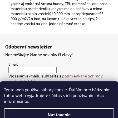
golier aj vnútorná strana bundy, TPU membrána, odolnosť
materiálu proti prieniku vody (mimo oblasť švov a mimo
materiálu okolo vreciek) 10 000 mm, paropriepustnosť 3
000 g/m2/24 hod, na ľavom rukáve vrecko na zips, 2
spodné vrecká na zips, jedno náprsné vrecko.
Z
á
Odoberať newsletter
p
Nezmeškajte žiadne novinky či zľavy!
ä
t
Email
i
Vložením e-mailu súhlasíte s
podmienkami ochrany
e
osobných údajov
Tento web používa súbory cookie. Ďalším prechádzaním
PRIHLÁSIŤ SA
tohto webu vyjadrujete súhlas s ich používaním. Viac
informácií
tu
.
Nastavenie