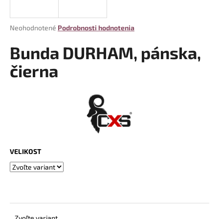
á
j
Priemerné
Neohodnotené
Podrobnosti hodnotenia
s
hodnotenie
produktu
Bunda DURHAM, pánska,
ť
je
?
0,0
čierna
z
5
hviezdičiek.
HĽADAŤ
VELIKOST
O
d
p
o
r
ú
Zvoľte variant