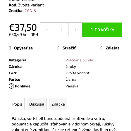
č
Kód:
Zvoľte variant
a
Značka:
CANIS
m
e
€37,50
DO KOŠÍKA
€30,49 bez DPH
TOALETNÝ
Jednotková
PAPIER,
cena:
4
Opýtať sa
Strážiť
Zdieľať
VRSTVOVÝ,
100%
Kategória
:
Pracovné bundy
CELULÓZA,
Záruka
:
2 roky
9KS
V
EAN
:
Zvoľte variant
BAL.
Farba
:
Čierna
€6,50
?
Pohlavie
:
Pánska
Popis
Diskusia
Značka
Pánska, softshell bunda, odolná proti vode a vetru,
odopínacia kapucňa, sťahovanie v dolnom okraji, rukávy
zakončené gumičkou, čierne reflexné výpustky, fleecový