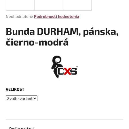
á
j
Priemerné
Neohodnotené
Podrobnosti hodnotenia
s
hodnotenie
produktu
Bunda DURHAM, pánska,
ť
je
?
0,0
čierno-modrá
z
5
hviezdičiek.
HĽADAŤ
VELIKOST
O
d
p
o
r
ú
Zvoľte variant