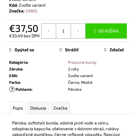
č
Kód:
Zvoľte variant
a
Značka:
CANIS
m
e
€37,50
DO KOŠÍKA
€30,49 bez DPH
BEZPEČNOSTNÉ
Jednotková
POLTOPÁNKY
cena:
UVEX
Opýtať sa
Strážiť
Zdieľať
2
6938
Kategória
:
Pracovné bundy
S1
Záruka
:
2 roky
P
SRC
EAN
:
Zvoľte variant
S
Farba
:
Čierna, Modrá
BOA®
?
Pohlavie
:
Pánska
FIT
SYSTEM
ČIERNA
Popis
Diskusia
Značka
€120,60
Pánska, softshell bunda, odolná proti vode a vetru,
odopínacia kapucňa, sťahovanie v dolnom okraji, rukávy
zakončené gumičkou, čierne reflexné výpustky, fleecový