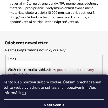
golier aj vnútorná strana bundy, TPU membrána, odolnosť
materiálu proti prieniku vody (mimo oblasť švov a mimo
materiálu okolo vreciek) 10 000 mm, paropriepustnosť 3
000 g/m2/24 hod, na ľavom rukáve vrecko na zips, 2
spodné vrecká na zips, jedno náprsné vrecko.
Z
á
Odoberať newsletter
p
Nezmeškajte žiadne novinky či zľavy!
ä
t
Email
i
Vložením e-mailu súhlasíte s
podmienkami ochrany
e
osobných údajov
Tento web používa súbory cookie. Ďalším prechádzaním
PRIHLÁSIŤ SA
tohto webu vyjadrujete súhlas s ich používaním. Viac
informácií
tu
.
Nastavenie