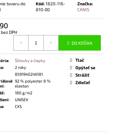
NOSTNÁ OBUV UVEX 2
nie tovaru do
Kód:
1820-116-
Značka:
END ČIERNA
í
810-00
CANIS
,90
1 bez DPH
otková
DO KOŠÍKA
Tlač
ória
:
Šiltovky a čiapky
ka
:
2 roky
Opýtať sa
8591940246181
Strážiť
iálové
92 % polyester 8 %
Zdieľať
ní
:
elastan
áž
:
180 g/m2
lení
:
UNISEX
ka
:
CXS