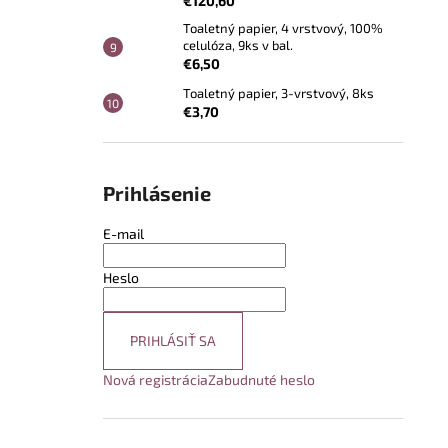
€120,60
Toaletný papier, 4 vrstvový, 100%
celulóza, 9ks v bal.
€6,50
Toaletný papier, 3-vrstvový, 8ks
€3,70
Prihlásenie
E-mail
Heslo
PRIHLÁSIŤ SA
Nová registrácia
Zabudnuté heslo