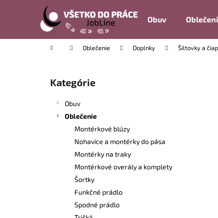
K
Prejsť
na
o
Obuv
Oblečen
obsah
Späť
Späť
š
do
do
í
Domov
Oblečenie
Doplnky
Šiltovky a čia
k
obchodu
obchodu
B
o
Kategórie
Preskočiť
č
kategórie
n
Obuv
ý
Oblečenie
p
Montérkové blúzy
a
Nohavice a montérky do pása
n
Montérky na traky
e
Montérkové overály a komplety
l
Šortky
Funkčné prádlo
Spodné prádlo
Tričká