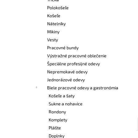
DÁMSKE ŠATY CXS BELLA BIELE SO
ZELENÝMI DOPLNKAMI
Polokošeľe
€24,50
Košeľe
Nátelníky
Mikiny
Vesty
Pracovné bundy
Výstražné pracovné oblečenie
Špeciálne profesijné odevy
Nepremokavé odevy
Jednorázové odevy
Biele pracovné odevy a gastronómia
Košeľe a šaty
Sukne a nohavice
Rondony
Komplety
Plášte
Doplnky