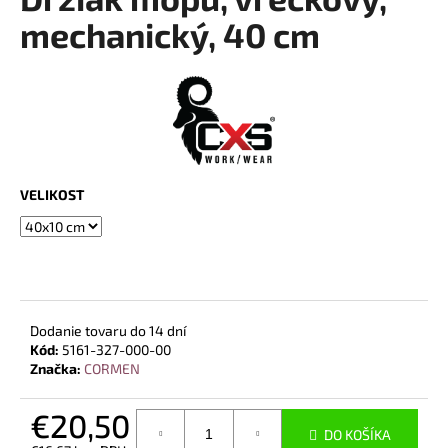
je
á
0,0
mechanický, 40 cm
z
j
5
s
hviezdičiek.
ť
?
VELIKOST
HĽADAŤ
O
Dodanie tovaru do 14 dní
d
Kód:
5161-327-000-00
p
Značka:
CORMEN
o
r
€20,50
ú
DO KOŠÍKA