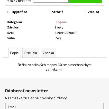
č
€16,67 bez DPH
Jednotková
a
cena:
m
Opýtať sa
Strážiť
Zdieľať
e
Kategória
:
Drogéria
Záruka
:
2 roky
VYSOKÁ
EAN
:
8591940260644
BEZPEČNOSTNÁ
Váha
:
352g
OBUV
UVEX
2
6935
Popis
Diskusia
Značka
S3
SRC
TREND
Držiak vreckových mopov 40 cm s mechanickým
ČIERNA
zamykaním
€103,80
Z
á
Odoberať newsletter
p
Nezmeškajte žiadne novinky či zľavy!
ä
t
Email