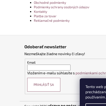
Obchodné podmienky
Podmienky ochrany osobných údajov
Kontakty
Platba za tovar
Reklamačné podmienky
Z
á
Odoberať newsletter
p
Nezmeškajte žiadne novinky či zľavy!
ä
t
Email
i
Vložením e-mailu súhlasíte s
podmienkami ochr
e
PRIHLÁSIŤ SA
Tento web p
prechádzaní
používaním.