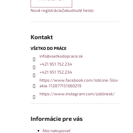
Nová registrácia
Zabudnuté heslo
Kontakt
VŠETKO DO PRÁCE
info
@
vsetkodoprace.sk
+421 951 752 234
+421 951 752 234
https://www.facebook.com/JobLine-Slov
akia-112877151060219
https://www.instagram.com/joblinesk/
Informácie pre vás
Ako nakupovať