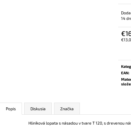
PRACOVNÉ BEZPEČNOSTNÉ
BEZPEČNOSTNÉ 
POLTOPÁNKY UVEX 2 6934 S3 SRC
6934 S2 SRC TR
TREND ČIERNA
Doda
€106,30
14 dn
€99,40
€16
€13,
Jedn
cena:
Kateg
EAN
:
Mater
slože
Popis
Diskusia
Značka
Hliníková lopata s násadou v tvare T 120, s drevenou n