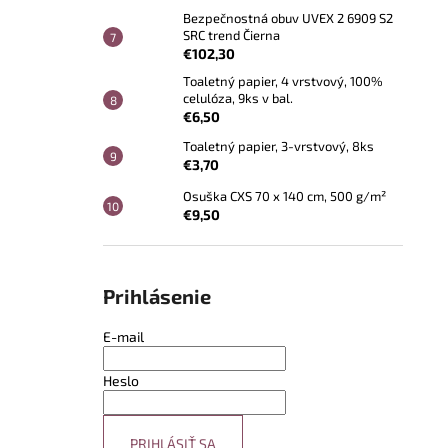
Bezpečnostná obuv UVEX 2 6909 S2
SRC trend Čierna
€102,30
Toaletný papier, 4 vrstvový, 100%
celulóza, 9ks v bal.
€6,50
Toaletný papier, 3-vrstvový, 8ks
€3,70
Osuška CXS 70 x 140 cm, 500 g/m²
€9,50
Prihlásenie
E-mail
Heslo
PRIHLÁSIŤ SA