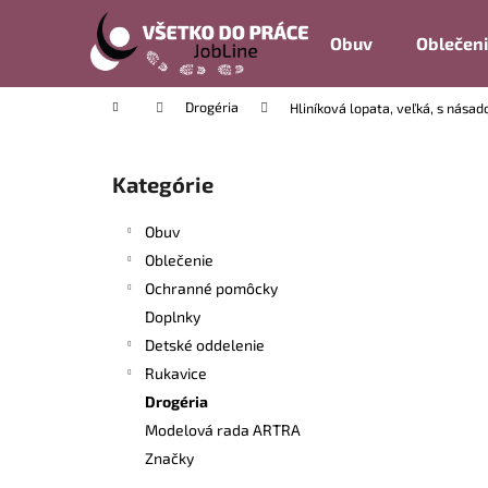
K
Prejsť
na
o
Obuv
Oblečen
obsah
Späť
Späť
š
do
do
í
Domov
Drogéria
Hliníková lopata, veľká, s násad
k
obchodu
obchodu
B
o
Kategórie
Preskočiť
č
kategórie
n
Obuv
ý
Oblečenie
p
Ochranné pomôcky
a
Doplnky
n
Detské oddelenie
e
Rukavice
l
Drogéria
Modelová rada ARTRA
Značky