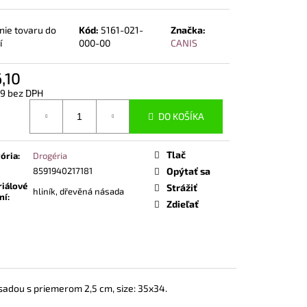
POLTOPÁNKY UVEX 2
END ČIERNA
nie tovaru do
Kód:
5161-021-
Značka:
í
000-00
CANIS
,10
09 bez DPH
otková
DO KOŠÍKA
Tlač
ória
:
Drogéria
8591940217181
Opýtať sa
iálové
Strážiť
hliník, dřevěná násada
ní
:
Zdieľať
ásadou s priemerom 2,5 cm, size: 35x34.