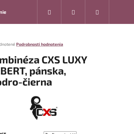
Hľadať
Prihlásenie
Nákupný
nie
Rukavice
Drogéria
Modelová rada ARTRA
košík
rné
dnotené
Podrobnosti hodnotenia
enie
tu
mbinéza CXS LUXY
BERT, pánska,
dro-čierna
čiek.
Nasledujúce