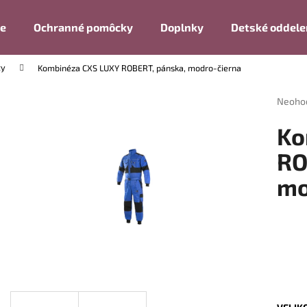
ie
Ochranné pomôcky
Doplnky
Detské oddele
ty
Kombinéza CXS LUXY ROBERT, pánska, modro-čierna
Čo potrebujete nájsť?
Prieme
Neoho
hodnot
produk
HĽADAŤ
Ko
je
0,0
RO
z
mo
5
Odporúčame
hviezdi