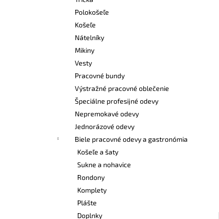
BEZPEČNOSTNÉ POLTOPÁNKY UVEX 2
6938 S1 P SRC S BOA® FIT SYSTEM
Polokošeľe
ČIERNA
Košeľe
€120,60
Nátelníky
Mikiny
Vesty
Pracovné bundy
Výstražné pracovné oblečenie
Špeciálne profesijné odevy
Nepremokavé odevy
Jednorázové odevy
Biele pracovné odevy a gastronómia
Košeľe a šaty
Sukne a nohavice
Rondony
Komplety
Plášte
Doplnky