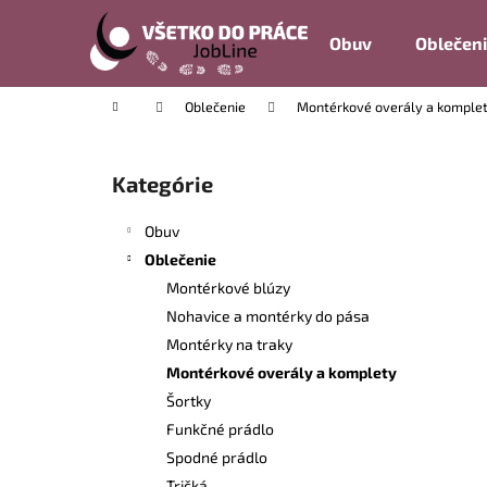
K
Prejsť
na
o
Obuv
Oblečen
obsah
Späť
Späť
š
do
do
í
Domov
Oblečenie
Montérkové overály a komple
k
obchodu
obchodu
B
o
Kategórie
Preskočiť
č
kategórie
n
Obuv
ý
Oblečenie
p
Montérkové blúzy
a
Nohavice a montérky do pása
n
Montérky na traky
e
Montérkové overály a komplety
l
Šortky
Funkčné prádlo
Spodné prádlo
Tričká