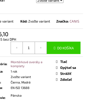
OST
NOSTNÁ OBUV UVEX 2
END ČIERNA
e variant
Kód:
Zvoľte variant
Značka:
CANIS
,10
35 bez DPH
otková
DO KOŠÍKA
Tlač
Montérkové overály a
ória
:
komplety
Opýtať sa
ka
:
1 rok
Strážiť
Zvoľte variant
Zdieľať
a
:
Čierna, Modrá
a
:
EN ISO 13688
Pánska
vie
: