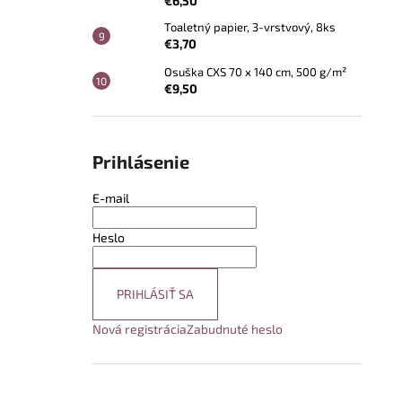
€6,50
Toaletný papier, 3-vrstvový, 8ks
€3,70
Osuška CXS 70 x 140 cm, 500 g/m²
€9,50
Prihlásenie
E-mail
Heslo
PRIHLÁSIŤ SA
Nová registrácia
Zabudnuté heslo