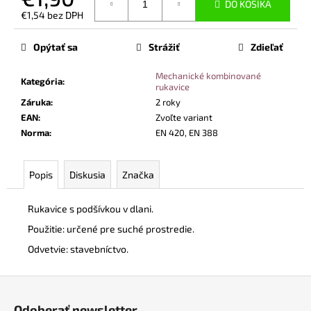
č
DO KOŠÍKA
€1,54 bez DPH
a
Jednotková
m
cena:
Opýtať sa
Strážiť
Zdieľať
e
Mechanické kombinované
Kategória
:
rukavice
BEZPEČNOSTNÉ
POLTOPÁNKY
Záruka
:
2 roky
UVEX
EAN
:
Zvoľte variant
2
Norma
:
EN 420, EN 388
6938
S1
P
SRC
Popis
Diskusia
Značka
S
BOA®
FIT
Rukavice s podšívkou v dlani.
SYSTEM
Použitie: určené pre suché prostredie.
ČIERNA
Odvetvie: stavebníctvo.
€120,60
Z
á
Odoberať newsletter