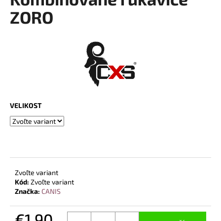
je
á
0,0
ZORO
z
j
5
s
hviezdičiek.
ť
?
VELIKOST
HĽADAŤ
O
d
Zvoľte variant
p
Kód:
Zvoľte variant
o
Značka:
CANIS
r
ú
€1,90