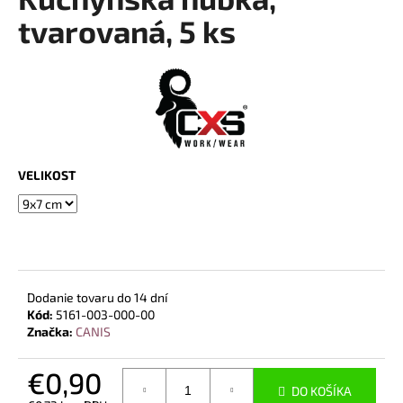
je
á
0,0
tvarovaná, 5 ks
z
j
5
s
hviezdičiek.
ť
?
VELIKOST
HĽADAŤ
O
Dodanie tovaru do 14 dní
d
Kód:
5161-003-000-00
p
Značka:
CANIS
o
r
€0,90
ú
DO KOŠÍKA