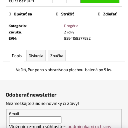
č
€0,73 bez DPH
Jednotková
a
cena:
m
Opýtať sa
Strážiť
Zdieľať
e
Kategória
:
Drogéria
Záruka
:
2 roky
BEZPEČNOSTNÉ
EAN
:
8594158377982
POLTOPÁNKY
UVEX
2
Popis
Diskusia
Značka
6938
S1
P
Veľká, Pur pena s abrazívnou plochou, balená po 5 ks.
SRC
S
BOA®
Z
FIT
á
SYSTEM
Odoberať newsletter
ČIERNA
p
€120,60
Nezmeškajte žiadne novinky či zľavy!
ä
t
Email
i
Vložením e-mailu súhlasíte s
podmienkami ochrany