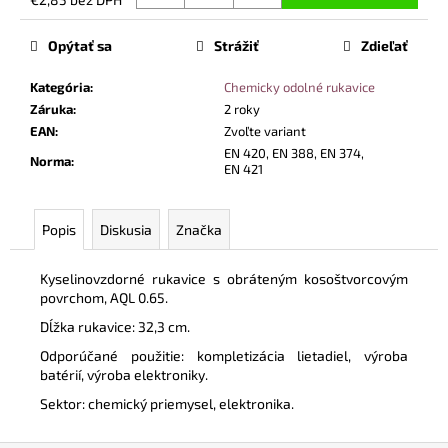
č
Jednotková
a
cena:
m
Opýtať sa
Strážiť
Zdieľať
e
Kategória
:
Chemicky odolné rukavice
Záruka
:
2 roky
PRACOVNÉ
EAN
:
Zvoľte variant
BEZPEČNOSTNÉ
EN 420, EN 388, EN 374,
Norma
:
POLTOPÁNKY
EN 421
UVEX
2
6934
Popis
Diskusia
Značka
S3
SRC
TREND
Kyselinovzdorné rukavice s obráteným kosoštvorcovým
ČIERNA
povrchom, AQL 0.65.
€99,40
Dĺžka rukavice: 32,3 cm.
Odporúčané použitie: kompletizácia lietadiel, výroba
batérií, výroba elektroniky.
Sektor: chemický priemysel, elektronika.