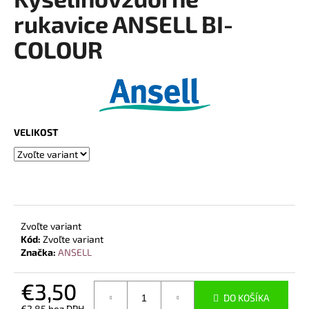
je
á
0,0
rukavice ANSELL BI-
z
j
COLOUR
5
s
hviezdičiek.
ť
?
VELIKOST
HĽADAŤ
O
Zvoľte variant
d
Kód:
Zvoľte variant
p
Značka:
ANSELL
o
r
€3,50
ú
DO KOŠÍKA
€2,85 bez DPH