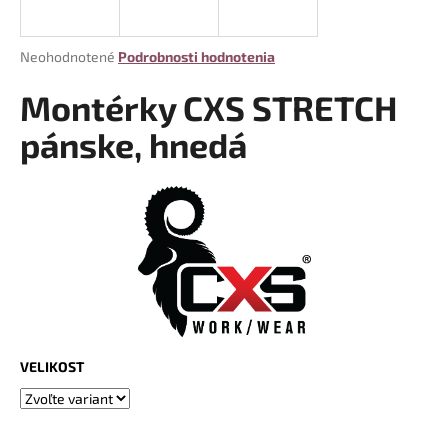
á
j
Priemerné
Neohodnotené
Podrobnosti hodnotenia
s
hodnotenie
produktu
Montérky CXS STRETCH
ť
je
?
0,0
pánske, hnedá
z
5
hviezdičiek.
HĽADAŤ
O
d
p
VELIKOST
o
r
ú