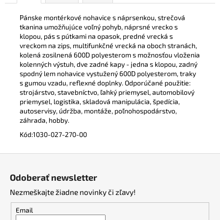
Pánske montérkové nohavice s náprsenkou, strečová
tkanina umožňujúce voľný pohyb, náprsné vrecko s
klopou, pás s pútkami na opasok, predné vrecká s
vreckom na zips, multifunkčné vrecká na oboch stranách,
kolená zosilnená 600D polyesterom s možnosťou vloženia
kolenných výstuh, dve zadné kapy - jedna s klopou, zadný
spodný lem nohavice vystužený 600D polyesterom, traky
s gumou vzadu, reflexné doplnky. Odporúčané použitie:
strojárstvo, stavebníctvo, ľahký priemysel, automobilový
priemysel, logistika, skladová manipulácia, špedícia,
autoservisy, údržba, montáže, poľnohospodárstvo,
záhrada, hobby.
Kód:
1030-027-270-00
Z
á
Odoberať newsletter
p
Nezmeškajte žiadne novinky či zľavy!
ä
t
Email