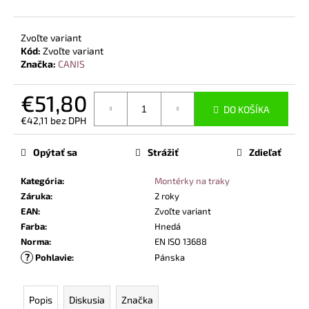
č
a
m
Zvoľte variant
e
Kód:
Zvoľte variant
Značka:
CANIS
VYSOKÁ
€51,80
PRACOVNÁ
DO KOŠÍKA
OBUV
€42,11 bez DPH
UVEX
Jednotková
2
cena:
6935
Opýtať sa
Strážiť
Zdieľať
S2
SRC
Kategória
:
Montérky na traky
TREND
ČIERNA
Záruka
:
2 roky
EAN
:
Zvoľte variant
€101,50
Farba
:
Hnedá
Norma
:
EN ISO 13688
?
Pohlavie
:
Pánska
Popis
Diskusia
Značka