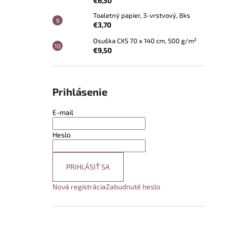
€6,50
Toaletný papier, 3-vrstvový, 8ks
€3,70
Osuška CXS 70 x 140 cm, 500 g/m²
€9,50
Prihlásenie
E-mail
Heslo
PRIHLÁSIŤ SA
Nová registrácia
Zabudnuté heslo