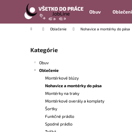
K
Prejsť
na
o
Obuv
Oblečen
obsah
Späť
Späť
š
do
do
í
Domov
Oblečenie
Nohavice a montérky do pása
k
obchodu
obchodu
B
o
Kategórie
Preskočiť
č
kategórie
n
Obuv
ý
Oblečenie
p
Montérkové blúzy
a
Nohavice a montérky do pása
n
Montérky na traky
e
Montérkové overály a komplety
l
Šortky
Funkčné prádlo
Spodné prádlo
Tričká