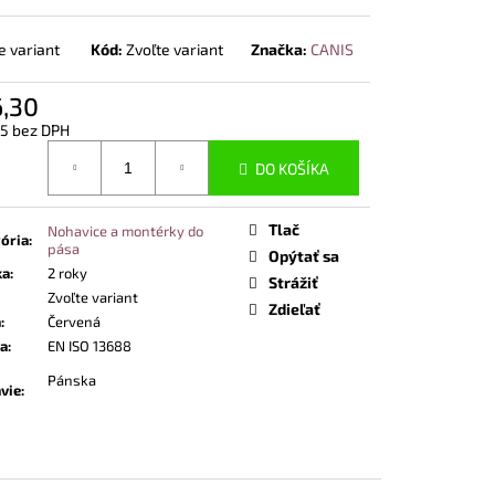
POLTOPÁNKY UVEX 2
END ČIERNA
e variant
Kód:
Zvoľte variant
Značka:
CANIS
6,30
25 bez DPH
otková
DO KOŠÍKA
Tlač
Nohavice a montérky do
ória
:
pása
Opýtať sa
ka
:
2 roky
Strážiť
Zvoľte variant
Zdieľať
a
:
Červená
a
:
EN ISO 13688
Pánska
vie
: