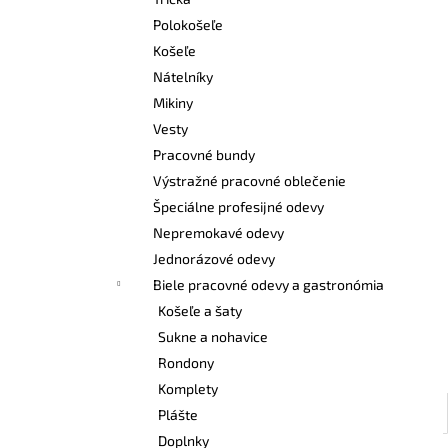
VYSOKÁ PRACOVNÁ OBUV UVEX 2 6935
S2 SRC TREND ČIERNA
Polokošeľe
€101,50
Košeľe
Nátelníky
Mikiny
Vesty
Pracovné bundy
Výstražné pracovné oblečenie
Špeciálne profesijné odevy
Nepremokavé odevy
Jednorázové odevy
Biele pracovné odevy a gastronómia
Košeľe a šaty
Sukne a nohavice
Rondony
Komplety
Plášte
Doplnky