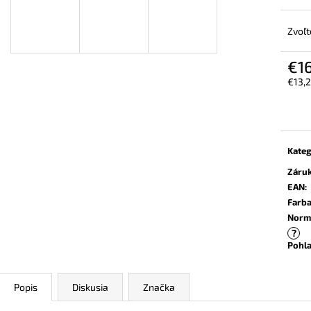
PRACOVNÉ BEZPEČNOSTNÉ
BEZPEČNOSTNÉ 
POLTOPÁNKY UVEX 2 6934 S3 SRC
6934 S2 SRC TR
TREND ČIERNA
Zvoľt
€106,30
€99,40
€1
€13,
Jedn
cena:
Kateg
Záru
EAN
:
Farb
Norm
?
Pohla
Popis
Diskusia
Značka