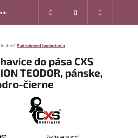
Hľadať
Prihlásenie
Nákupný
nie
Rukavice
Drogéria
Modelová rada ARTRA
košík
rné
dnotené
Podrobnosti hodnotenia
enie
tu
havice do pása CXS
ION TEODOR, pánske,
dro-čierne
čiek.
Nasledujúce
OST