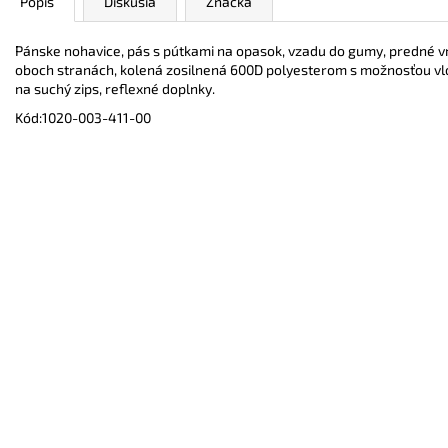
Popis
Diskusia
Značka
Pánske nohavice, pás s pútkami na opasok, vzadu do gumy, predné v
oboch stranách, kolená zosilnená 600D polyesterom s možnosťou vlo
na suchý zips, reflexné doplnky.
Kód:
1020-003-411-00