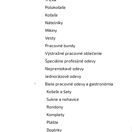
BEZPEČNOSTNÉ POLTOPÁNKY UVEX 2
6938 S1 P SRC S BOA® FIT SYSTEM
Polokošeľe
ČIERNA
Košeľe
€120,60
Nátelníky
Mikiny
Vesty
Pracovné bundy
Výstražné pracovné oblečenie
Špeciálne profesijné odevy
Nepremokavé odevy
Jednorázové odevy
Biele pracovné odevy a gastronómia
Košeľe a šaty
Sukne a nohavice
Rondony
Komplety
Plášte
Doplnky