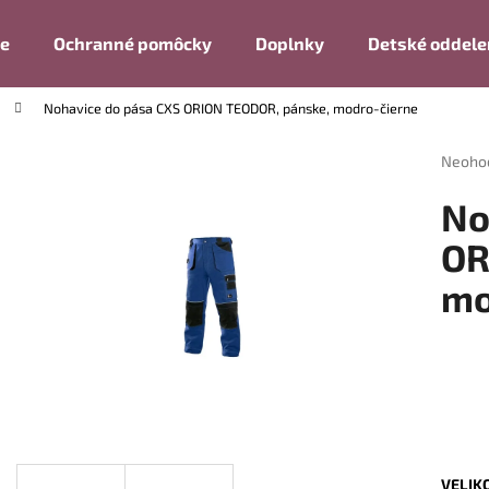
ie
Ochranné pomôcky
Doplnky
Detské oddele
Nohavice do pása CXS ORION TEODOR, pánske, modro-čierne
Čo potrebujete nájsť?
Prieme
Neoho
hodnot
produk
HĽADAŤ
No
je
0,0
OR
z
mo
5
Odporúčame
hviezdi
VELIK