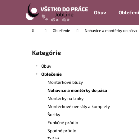
K
Prejsť
na
o
Obuv
Oblečen
obsah
Späť
Späť
š
do
do
í
Domov
Oblečenie
Nohavice a montérky do pása
k
obchodu
obchodu
B
o
Kategórie
Preskočiť
č
kategórie
n
Obuv
ý
Oblečenie
p
Montérkové blúzy
a
Nohavice a montérky do pása
n
Montérky na traky
e
Montérkové overály a komplety
l
Šortky
Funkčné prádlo
Spodné prádlo
Tričká