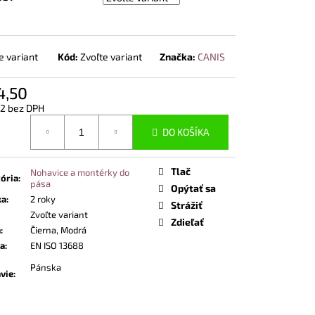
NOSTNÁ OBUV UVEX 2
END ČIERNA
e variant
Kód:
Zvoľte variant
Značka:
CANIS
4,50
92 bez DPH
otková
DO KOŠÍKA
Tlač
Nohavice a montérky do
ória
:
pása
Opýtať sa
ka
:
2 roky
Strážiť
Zvoľte variant
Zdieľať
a
:
Čierna, Modrá
a
:
EN ISO 13688
Pánska
vie
: