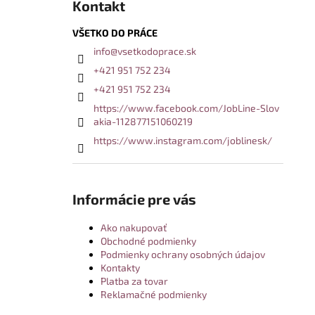
Kontakt
VŠETKO DO PRÁCE
info
@
vsetkodoprace.sk
+421 951 752 234
+421 951 752 234
https://www.facebook.com/JobLine-Slov
akia-112877151060219
https://www.instagram.com/joblinesk/
Informácie pre vás
Ako nakupovať
Obchodné podmienky
Podmienky ochrany osobných údajov
Kontakty
Platba za tovar
Reklamačné podmienky