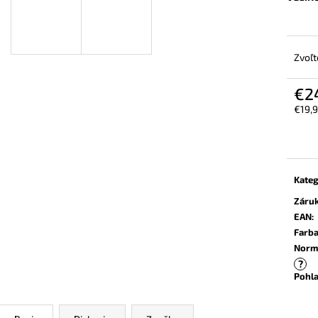
BEZPEČNOSTNÁ OBUV UVEX 2 6909 S2
VYSOKÁ BEZPEČ
SRC TREND ČIERNA
6935 S3 SRC TR
€102,30
€103,80
Zvoľt
€2
€19,
Jedn
cena:
Kateg
Záru
EAN
:
Farb
Norm
?
Pohla