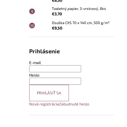
€6,50
Toaletný papier, 3-vrstvový, 8ks
€3,70
Osuška CXS 70 x 140 cm, 500 g/m²
€9,50
Prihlásenie
E-mail
Heslo
PRIHLÁSIŤ SA
Nová registrácia
Zabudnuté heslo