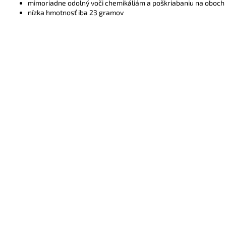
mimoriadne odolný voči chemikáliám a poškriabaniu na oboch s
nízka hmotnosť iba 23 gramov