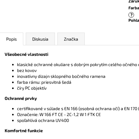
Záru
Farb
?
Pohla
Popis
Diskusia
Značka
Všeobecné vlastnosti
klasické ochranné okuliare s dobrým pokrytím celého očného 
bez kovov
inovatívny dizajn sklopného bočného ramena
farba rámu: priesvitná šedá
číry PC objektív
Ochranné prvky
certifikované v súlade s EN 166 (osobná ochrana očí) a EN 170 (
Označenie: W 166 FT CE - 2C-1,2 W 1 FTK CE
spoľahlivá ochrana UV400
Komfortné funkcie