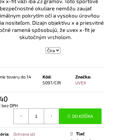
x x-fit váži iba 23 gramov.
Toto športové
NOSTNÁ OBUV UVEX 2
END ČIERNA
bezpečnostné okuliare nemôžu zaujať
imálnym pokrytím očí a vysokou úrovňou
tia nositeľom.
Dizajn objektívu x a priesvitné
očné ramená spôsobujú, že uvex x-fit je
skutočným vrcholom.
ie tovaru do 14
Kód:
Značka:
5097/CIR
UVEX
,40
2 bez DPH
otková
DO KOŠÍKA
Tlač
ória
:
Ochrana očí