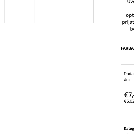
Uve
BEZPEČNOSTNÁ OBUV UVEX 2 6909 S2
VYSOKÁ BEZPEČ
SRC TREND ČIERNA
6935 S3 SRC TR
opt
€102,30
€103,80
prija
b
FARBA
Dodan
dní
€7
€6,0
Jedn
cena:
Kateg