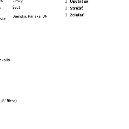
ka
:
2 roky
Opýtať sa
a
:
Šedá
Strážiť
Zdieľať
Dámska, Pánska, UNI
vie
:
okolia
UV filtre)