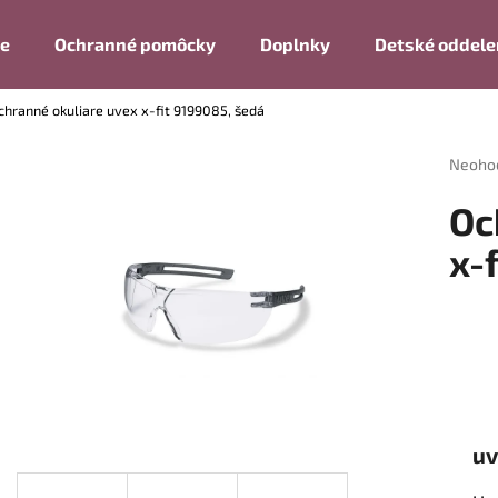
ie
Ochranné pomôcky
Doplnky
Detské oddele
chranné okuliare uvex x-fit 9199085, šedá
Čo potrebujete nájsť?
Prieme
Neoho
hodnot
produk
HĽADAŤ
Oc
je
0,0
x-
z
5
Odporúčame
hviezdi
uv