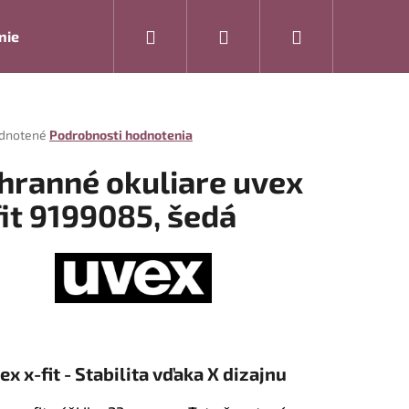
Hľadať
Prihlásenie
Nákupný
nie
Rukavice
Drogéria
Modelová rada ARTRA
košík
rné
dnotené
Podrobnosti hodnotenia
enie
tu
hranné okuliare uvex
fit 9199085, šedá
čiek.
Nasledujúce
ex x-fit - Stabilita vďaka X dizajnu