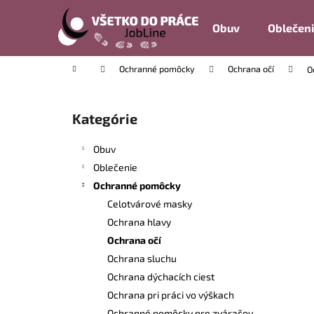
K
Prejsť
na
o
Obuv
Oblečen
obsah
Späť
Späť
š
do
do
í
Domov
Ochranné pomôcky
Ochrana očí
O
k
obchodu
obchodu
B
o
Kategórie
Preskočiť
č
kategórie
n
Obuv
ý
Oblečenie
p
Ochranné pomôcky
a
Celotvárové masky
n
Ochrana hlavy
e
Ochrana očí
l
Ochrana sluchu
Ochrana dýchacích ciest
Ochrana pri práci vo výškach
Ochranné pomôcky pre zváračov