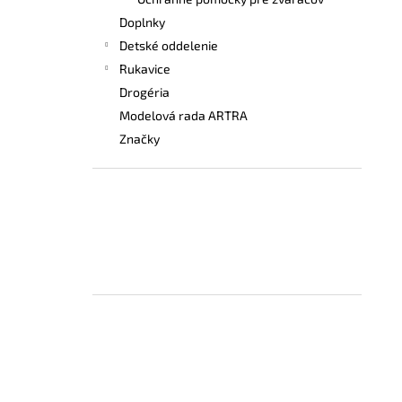
BEZPEČNOSTNÉ POLTOPÁNKY UVEX 2
6938 S1 P SRC S BOA® FIT SYSTEM
Doplnky
ČIERNA
Detské oddelenie
€120,60
Rukavice
Drogéria
Modelová rada ARTRA
Značky