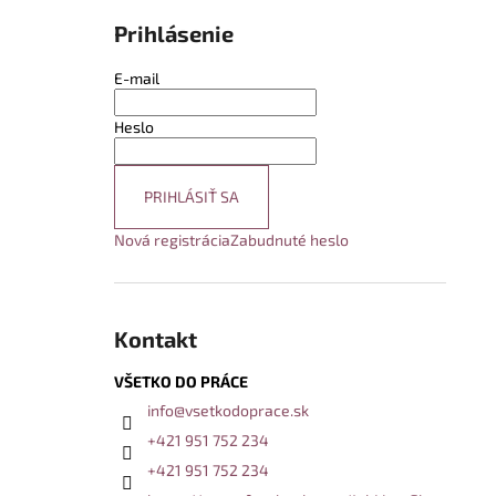
Prihlásenie
E-mail
Heslo
PRIHLÁSIŤ SA
Nová registrácia
Zabudnuté heslo
Kontakt
VŠETKO DO PRÁCE
info
@
vsetkodoprace.sk
+421 951 752 234
+421 951 752 234