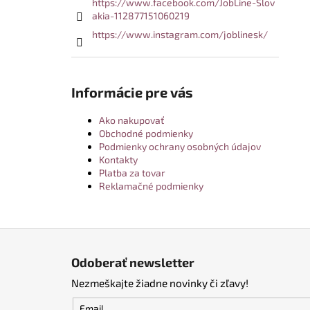
https://www.facebook.com/JobLine-Slov
akia-112877151060219
https://www.instagram.com/joblinesk/
Informácie pre vás
Ako nakupovať
Obchodné podmienky
Podmienky ochrany osobných údajov
Kontakty
Platba za tovar
Reklamačné podmienky
Z
á
Odoberať newsletter
p
Nezmeškajte žiadne novinky či zľavy!
ä
t
Email