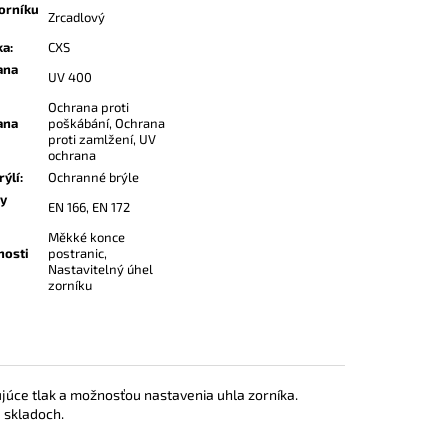
orníku
Zrcadlový
ka
:
CXS
ana
UV 400
Ochrana proti
ana
poškábání, Ochrana
proti zamlžení, UV
ochrana
rýlí
:
Ochranné brýle
y
EN 166, EN 172
Měkké konce
nosti
postranic,
Nastavitelný úhel
zorníku
júce tlak a možnosťou nastavenia uhla zorníka.
a skladoch.