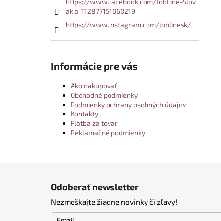
https://www.facebook.com/JobLine-Slov
akia-112877151060219
https://www.instagram.com/joblinesk/
Informácie pre vás
Ako nakupovať
Obchodné podmienky
Podmienky ochrany osobných údajov
Kontakty
Platba za tovar
Reklamačné podmienky
Z
á
Odoberať newsletter
p
Nezmeškajte žiadne novinky či zľavy!
ä
t
Email