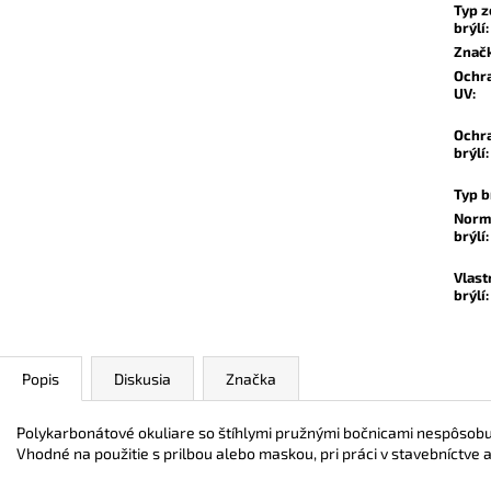
Typ z
brýlí
:
Znač
Ochr
UV
:
Ochr
brýlí
:
Typ b
Norm
brýlí
:
Vlast
brýlí
:
Popis
Diskusia
Značka
Polykarbonátové okuliare so štíhlymi pružnými bočnicami nespôsobu
Vhodné na použitie s prilbou alebo maskou, pri práci v stavebníctve 