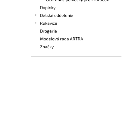
VYSOKÁ BEZPEČNOSTNÁ OBUV UVEX 2
6935 S3 SRC TREND ČIERNA
Doplnky
€103,80
Detské oddelenie
Rukavice
Drogéria
Modelová rada ARTRA
Značky