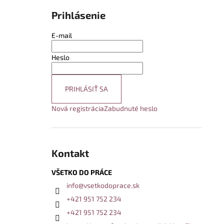
Prihlásenie
E-mail
Heslo
PRIHLÁSIŤ SA
Nová registrácia
Zabudnuté heslo
Kontakt
VŠETKO DO PRÁCE
info
@
vsetkodoprace.sk
+421 951 752 234
+421 951 752 234