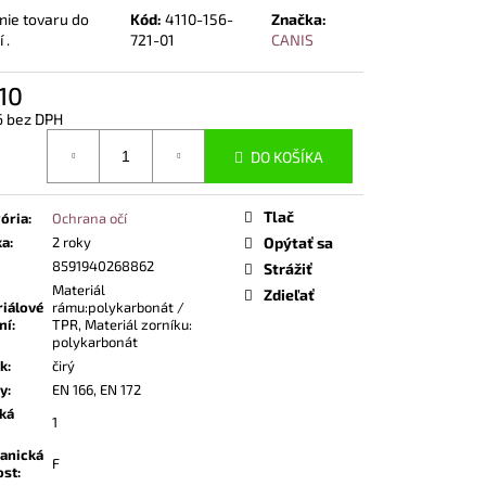
POLTOPÁNKY UVEX 2
nie tovaru do
Kód:
4110-156-
Značka:
 BOA® FIT SYSTEM
 .
721-01
CANIS
10
6 bez DPH
otková
DO KOŠÍKA
Tlač
ória
:
Ochrana očí
ka
:
2 roky
Opýtať sa
8591940268862
Strážiť
Materiál
Zdieľať
iálové
rámu:polykarbonát /
ní
:
TPR, Materiál zorníku:
polykarbonát
ík
:
čirý
y
:
EN 166, EN 172
ká
1
anická
F
ost
: