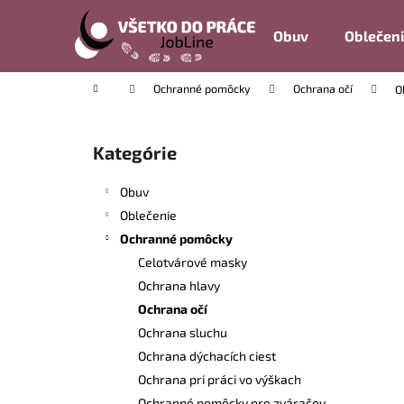
K
Prejsť
na
o
Obuv
Oblečen
obsah
Späť
Späť
š
do
do
í
Domov
Ochranné pomôcky
Ochrana očí
O
k
obchodu
obchodu
B
o
Kategórie
Preskočiť
č
kategórie
n
Obuv
ý
Oblečenie
p
Ochranné pomôcky
a
Celotvárové masky
n
Ochrana hlavy
e
Ochrana očí
l
Ochrana sluchu
Ochrana dýchacích ciest
Ochrana pri práci vo výškach
Ochranné pomôcky pre zváračov