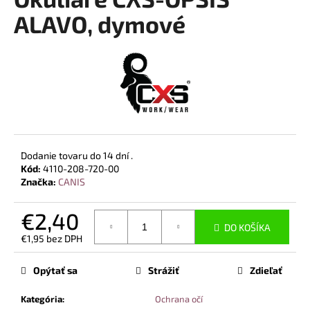
je
á
0,0
ALAVO, dymové
z
j
5
s
hviezdičiek.
ť
?
Dodanie tovaru do 14 dní .
HĽADAŤ
Kód:
4110-208-720-00
Značka:
CANIS
€2,40
O
DO KOŠÍKA
d
€1,95 bez DPH
p
Jednotková
cena:
o
Opýtať sa
Strážiť
Zdieľať
r
ú
Kategória
:
Ochrana očí