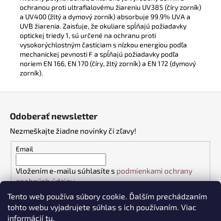
ochranou proti ultrafialovému žiareniu UV385 (číry zorník)
a UV400 (žltý a dymový zorník) absorbuje 99.9% UVA a
UVB žiarenia. Zaisťuje, že okuliare spĺňajú požiadavky
optickej triedy 1, sú určené na ochranu proti
vysokorýchlostným časticiam s nízkou energiou podľa
mechanickej pevnosti F a spĺňajú požiadavky podľa
noriem EN 166, EN 170 (číry, žltý zorník) a EN 172 (dymový
zorník).
Z
á
Odoberať newsletter
p
Nezmeškajte žiadne novinky či zľavy!
ä
t
Email
i
Vložením e-mailu súhlasíte s
podmienkami ochrany
e
osobných údajov
Tento web používa súbory cookie. Ďalším prechádzaním
PRIHLÁSIŤ SA
tohto webu vyjadrujete súhlas s ich používaním. Viac
informácií
tu
.