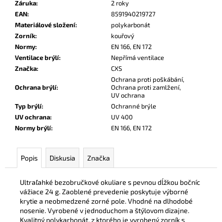
č
Záruka
:
2 roky
a
EAN
:
8591940219727
m
Materiálové složení
:
polykarbonát
e
Zorník
:
kouřový
Normy
:
EN 166, EN 172
Ventilace brýlí
:
Nepřímá ventilace
VYSOKÁ
Značka
:
CXS
BEZPEČNOSTNÁ
Ochrana proti poškábání,
OBUV
Ochrana brýlí
:
Ochrana proti zamlžení,
UVEX
UV ochrana
2
6935
Typ brýlí
:
Ochranné brýle
S3
UV ochrana
:
UV 400
SRC
Normy brýlí
:
EN 166, EN 172
TREND
ČIERNA
€103,80
Popis
Diskusia
Značka
Ultraľahké bezobručkové okuliare s pevnou dĺžkou bočníc
vážiace 24 g. Zaoblené prevedenie poskytuje výborné
krytie a neobmedzené zorné pole. Vhodné na dlhodobé
nosenie. Vyrobené v jednoduchom a štýlovom dizajne.
Kvalitný polykarbonát, z ktorého je vyrobený zorník s