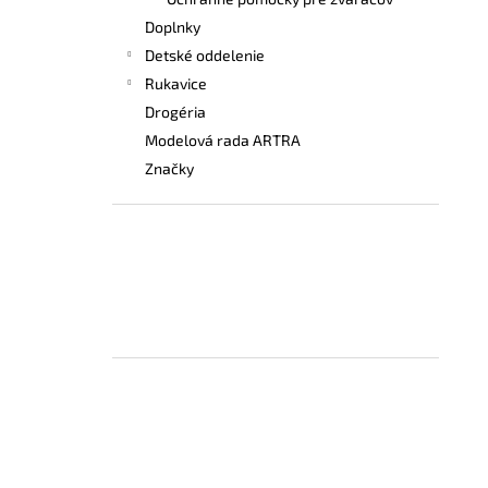
VYSOKÁ BEZPEČNOSTNÁ OBUV UVEX 2
6935 S3 SRC TREND ČIERNA
Doplnky
€103,80
Detské oddelenie
Rukavice
Drogéria
Modelová rada ARTRA
Značky