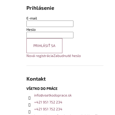
Prihlásenie
E-mail
Heslo
PRIHLÁSIŤ SA
Nová registrácia
Zabudnuté heslo
Kontakt
VŠETKO DO PRÁCE
info
@
vsetkodoprace.sk
+421 951 752 234
+421 951 752 234