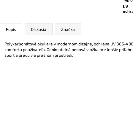
UV
ochr
Popis
Diskusia
Značka
Polykarbonátové okuliare v modernom dizajne, ochrana UV 385-400. M
komfortu používateľa. Odnímateľná penová vložka pre lepšie priľahnu
šport a prácu v a prašnom prostredí.