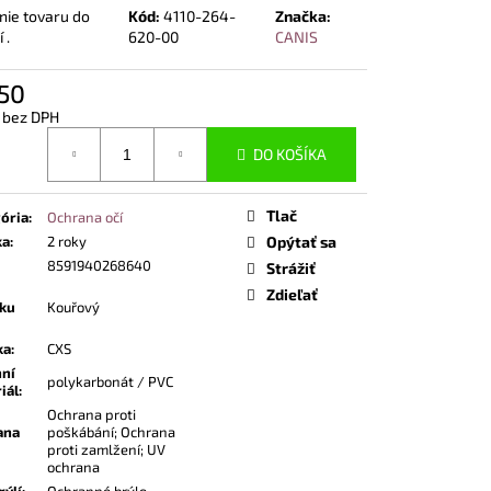
POLTOPÁNKY UVEX 2
nie tovaru do
Kód:
4110-264-
Značka:
 BOA® FIT SYSTEM
 .
620-00
CANIS
,50
 bez DPH
otková
DO KOŠÍKA
Tlač
ória
:
Ochrana očí
ka
:
2 roky
Opýtať sa
8591940268640
Strážiť
Zdieľať
íku
Kouřový
ka
:
CXS
hní
polykarbonát / PVC
iál
:
Ochrana proti
ana
poškábání; Ochrana
proti zamlžení; UV
ochrana
rýlí
:
Ochranné brýle