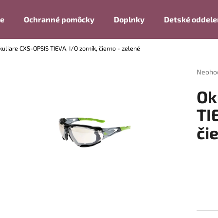
ie
Ochranné pomôcky
Doplnky
Detské oddele
kuliare CXS-OPSIS TIEVA, I/O zorník, čierno - zelené
Čo potrebujete nájsť?
Prieme
Neoho
hodnot
produk
HĽADAŤ
Ok
je
0,0
TI
z
či
5
Odporúčame
hviezdi