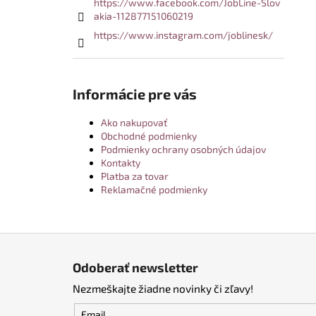
https://www.facebook.com/JobLine-Slov
akia-112877151060219
https://www.instagram.com/joblinesk/
Informácie pre vás
Ako nakupovať
Obchodné podmienky
Podmienky ochrany osobných údajov
Kontakty
Platba za tovar
Reklamačné podmienky
Z
á
Odoberať newsletter
p
Nezmeškajte žiadne novinky či zľavy!
ä
t
Email