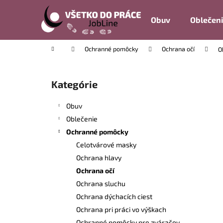
K
Prejsť
na
o
Obuv
Oblečen
obsah
Späť
Späť
š
do
do
í
Domov
Ochranné pomôcky
Ochrana očí
O
k
obchodu
obchodu
B
o
Kategórie
Preskočiť
č
kategórie
n
Obuv
ý
Oblečenie
p
Ochranné pomôcky
a
Celotvárové masky
n
Ochrana hlavy
e
Ochrana očí
l
Ochrana sluchu
Ochrana dýchacích ciest
Ochrana pri práci vo výškach
Ochranné pomôcky pre zváračov