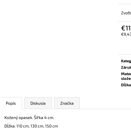
VYSOKÁ PRACOVNÁ OBUV UVEX 2 6935
BEZPEČNOSTNÉ 
S2 SRC TREND ČIERNA
6938 S1 P SRC S
ČIERNA
Zvoľt
€101,50
€120,60
€11
€9,4
Jedn
cena:
Kateg
Záru
Mater
slože
Dĺžka
Popis
Diskusia
Značka
Kožený opasek. Šířka 4 cm.
Dĺžka: 110 cm, 130 cm, 150 cm