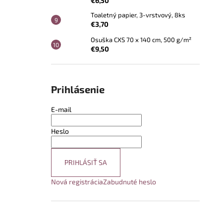
€6,50
Toaletný papier, 3-vrstvový, 8ks
€3,70
Osuška CXS 70 x 140 cm, 500 g/m²
€9,50
Prihlásenie
E-mail
Heslo
PRIHLÁSIŤ SA
Nová registrácia
Zabudnuté heslo