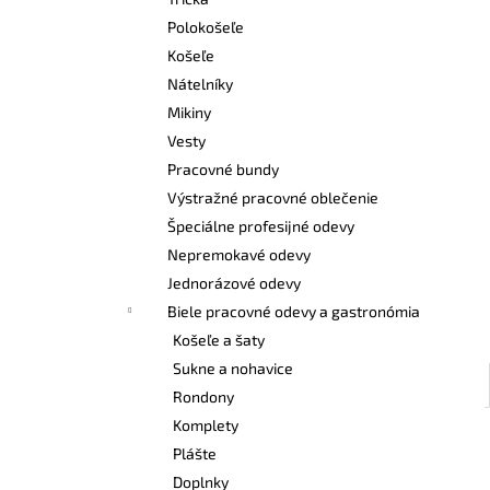
VYSOKÁ BEZPEČNOSTNÁ OBUV UVEX 2
6935 S3 SRC TREND ČIERNA
Polokošeľe
€103,80
Košeľe
Nátelníky
Mikiny
Vesty
Pracovné bundy
Výstražné pracovné oblečenie
Špeciálne profesijné odevy
Nepremokavé odevy
Jednorázové odevy
Biele pracovné odevy a gastronómia
Košeľe a šaty
Sukne a nohavice
Rondony
Komplety
Plášte
Doplnky