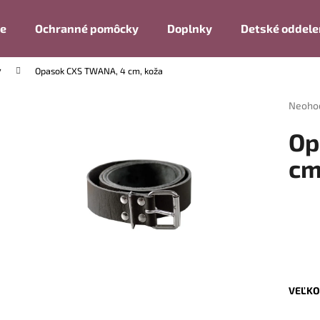
ie
Ochranné pomôcky
Doplnky
Detské oddele
y
Opasok CXS TWANA, 4 cm, koža
Čo potrebujete nájsť?
Prieme
Neoho
hodnot
produk
HĽADAŤ
Op
je
0,0
cm
z
5
Odporúčame
hviezdi
VEĽKO