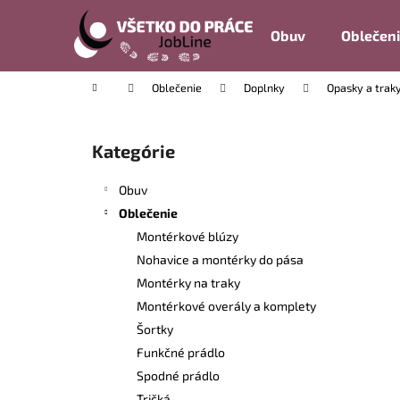
K
Prejsť
na
o
Obuv
Oblečen
obsah
Späť
Späť
š
do
do
í
Domov
Oblečenie
Doplnky
Opasky a trak
k
obchodu
obchodu
B
o
Kategórie
Preskočiť
č
kategórie
n
Obuv
ý
Oblečenie
p
Montérkové blúzy
a
Nohavice a montérky do pása
n
Montérky na traky
e
Montérkové overály a komplety
l
Šortky
Funkčné prádlo
Spodné prádlo
Tričká