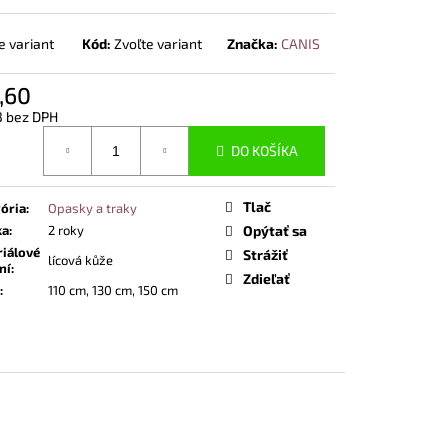
POLTOPÁNKY UVEX 2
 BOA® FIT SYSTEM
e variant
Kód:
Zvoľte variant
Značka:
CANIS
,60
3 bez DPH
otková
DO KOŠÍKA
Tlač
ória
:
Opasky a traky
ka
:
2 roky
Opýtať sa
iálové
Strážiť
lícová kůže
ní
:
Zdieľať
:
110 cm, 130 cm, 150 cm