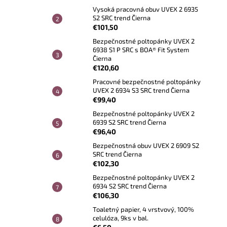
Vysoká pracovná obuv UVEX 2 6935
S2 SRC trend Čierna
€101,50
Bezpečnostné poltopánky UVEX 2
6938 S1 P SRC s BOA® Fit System
Čierna
€120,60
Pracovné bezpečnostné poltopánky
UVEX 2 6934 S3 SRC trend Čierna
€99,40
Bezpečnostné poltopánky UVEX 2
6939 S2 SRC trend Čierna
€96,40
Bezpečnostná obuv UVEX 2 6909 S2
SRC trend Čierna
€102,30
Bezpečnostné poltopánky UVEX 2
6934 S2 SRC trend Čierna
€106,30
Toaletný papier, 4 vrstvový, 100%
celulóza, 9ks v bal.