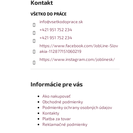
Kontakt
VŠETKO DO PRÁCE
info
@
vsetkodoprace.sk
+421 951 752 234
+421 951 752 234
https://www.facebook.com/JobLine-Slov
akia-112877151060219
https://www.instagram.com/joblinesk/
Informácie pre vás
Ako nakupovať
Obchodné podmienky
Podmienky ochrany osobných údajov
Kontakty
Platba za tovar
Reklamačné podmienky