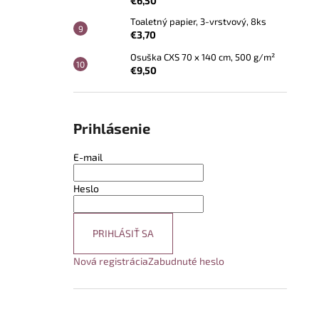
€6,50
Toaletný papier, 3-vrstvový, 8ks
€3,70
Osuška CXS 70 x 140 cm, 500 g/m²
€9,50
Prihlásenie
E-mail
Heslo
PRIHLÁSIŤ SA
Nová registrácia
Zabudnuté heslo