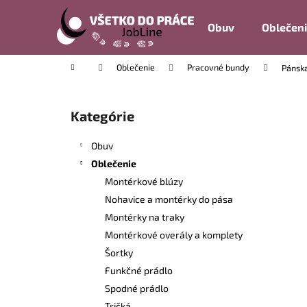
K
Prejsť
na
o
Obuv
Oblečen
obsah
Späť
Späť
š
do
do
í
Domov
Oblečenie
Pracovné bundy
Pánska
k
obchodu
obchodu
B
o
Kategórie
Preskočiť
č
kategórie
n
Obuv
ý
Oblečenie
p
Montérkové blúzy
a
Nohavice a montérky do pása
n
Montérky na traky
e
Montérkové overály a komplety
l
Šortky
Funkčné prádlo
Spodné prádlo
Tričká