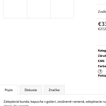
BEZPEČNOSTNÁ OBUV UVEX 2 6909 S2
VYSOKÁ BEZPEČ
SRC TREND ČIERNA
6935 S3 SRC TR
Zvoľt
€102,30
€103,80
€3
€27,
Jedn
cena:
Kateg
Záru
EAN
:
Farb
?
Pohla
Popis
Diskusia
Značka
Zateplená bunda, kapucňa v golieri, zosilnené ramená, odopínacie 
okraji, 14 vreciek.