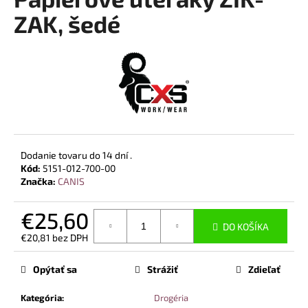
je
á
0,0
ZAK, šedé
z
j
5
s
hviezdičiek.
ť
?
Dodanie tovaru do 14 dní .
HĽADAŤ
Kód:
5151-012-700-00
Značka:
CANIS
€25,60
O
DO KOŠÍKA
d
€20,81 bez DPH
p
Jednotková
cena:
o
Opýtať sa
Strážiť
Zdieľať
r
ú
Kategória
:
Drogéria