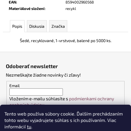
č
EAN
:
8594002960568
a
Materiálové složení
:
recykl
m
e
Popis
Diskusia
Značka
PRACOVNÉ
Šedé, recyklované, 1-vrstvové, balené po 5000 ks.
BEZPEČNOSTNÉ
POLTOPÁNKY
UVEX
Z
2
á
6934
Odoberať newsletter
S3
p
SRC
Nezmeškajte žiadne novinky či zľavy!
ä
TREND
ČIERNA
t
Email
€99,40
i
Vložením e-mailu súhlasíte s
podmienkami ochrany
e
osobných údajov
Tento web používa súbory cookie. Ďalším prechádzaním
PRIHLÁSIŤ SA
tohto webu vyjadrujete súhlas s ich používaním. Viac
informácií
tu
.