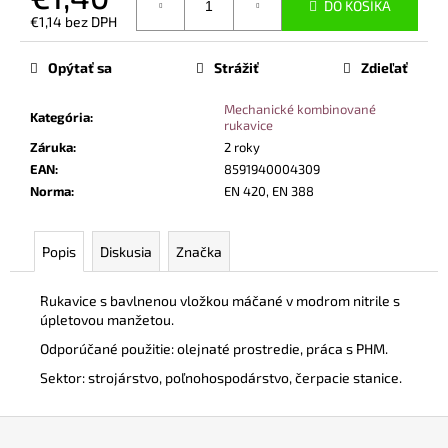
č
DO KOŠÍKA
€1,14 bez DPH
a
Jednotková
m
cena:
Opýtať sa
Strážiť
Zdieľať
e
Mechanické kombinované
Kategória
:
rukavice
VYSOKÁ
PRACOVNÁ
Záruka
:
2 roky
OBUV
EAN
:
8591940004309
UVEX
Norma
:
EN 420, EN 388
2
6935
S2
SRC
Popis
Diskusia
Značka
TREND
ČIERNA
Rukavice s bavlnenou vložkou máčané v modrom nitrile s
€101,50
úpletovou manžetou.
Odporúčané použitie: olejnaté prostredie, práca s PHM.
Sektor: strojárstvo, poľnohospodárstvo, čerpacie stanice.
Z