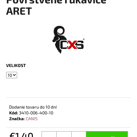
je
á
0,0
ARET
z
j
5
s
hviezdičiek.
ť
?
VELIKOST
HĽADAŤ
O
d
Dodanie tovaru do 10 dní
p
Kód:
3410-006-400-10
o
Značka:
CANIS
r
ú
€1,40