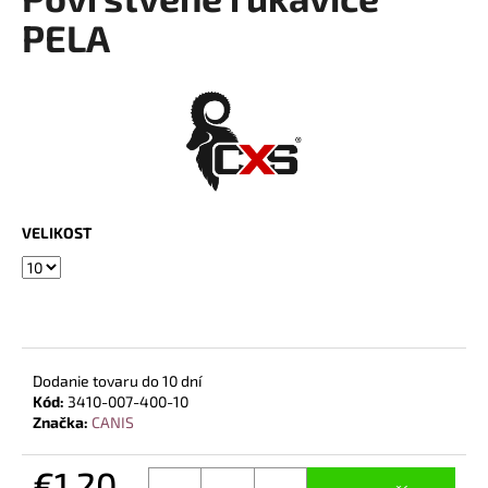
je
á
0,0
PELA
z
j
5
s
hviezdičiek.
ť
?
VELIKOST
HĽADAŤ
O
d
Dodanie tovaru do 10 dní
p
Kód:
3410-007-400-10
o
Značka:
CANIS
r
ú
€1,20