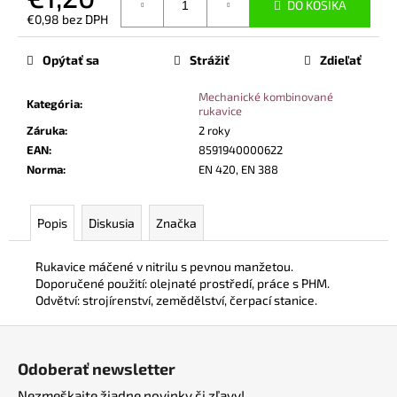
č
DO KOŠÍKA
€0,98 bez DPH
a
Jednotková
m
cena:
Opýtať sa
Strážiť
Zdieľať
e
Mechanické kombinované
Kategória
:
rukavice
BEZPEČNOSTNÉ
POLTOPÁNKY
Záruka
:
2 roky
UVEX
EAN
:
8591940000622
2
Norma
:
EN 420, EN 388
6938
S1
P
SRC
Popis
Diskusia
Značka
S
BOA®
FIT
Rukavice máčené v nitrilu s pevnou manžetou.
SYSTEM
Doporučené použití: olejnaté prostředí, práce s PHM.
ČIERNA
Odvětví: strojírenství, zemědělství, čerpací stanice.
€120,60
Z
á
Odoberať newsletter
p
Nezmeškajte žiadne novinky či zľavy!