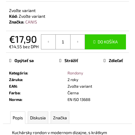
č
a
Zvoľte variant
m
Kód:
Zvoľte variant
e
Značka:
CANIS
€17,90
BEZPEČNOSTNÉ
DO KOŠÍKA
POLTOPÁNKY
€14,55 bez DPH
UVEX
Jednotková
2
cena:
6938
Opýtať sa
Strážiť
Zdieľať
S1
P
Kategória
:
Rondony
SRC
S
Záruka
:
2 roky
BOA®
EAN
:
Zvoľte variant
FIT
Farba
:
Čierna
SYSTEM
Norma
:
EN ISO 13688
ČIERNA
€120,60
Popis
Diskusia
Značka
Kuchársky rondon v modernom dizajne, s krátkym