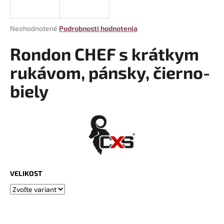
á
j
Priemerné
Neohodnotené
Podrobnosti hodnotenia
s
hodnotenie
produktu
Rondon CHEF s krátkym
ť
je
?
0,0
rukávom, pánsky, čierno-
z
biely
5
hviezdičiek.
HĽADAŤ
O
d
VELIKOST
p
o
r
ú