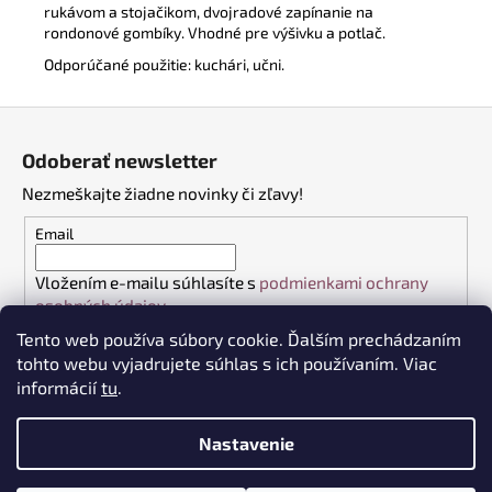
rukávom a stojačikom, dvojradové zapínanie na
rondonové gombíky. Vhodné pre výšivku a potlač.
Odporúčané použitie: kuchári, učni.
Z
á
Odoberať newsletter
p
Nezmeškajte žiadne novinky či zľavy!
ä
t
Email
i
Vložením e-mailu súhlasíte s
podmienkami ochrany
e
osobných údajov
Tento web používa súbory cookie. Ďalším prechádzaním
PRIHLÁSIŤ SA
tohto webu vyjadrujete súhlas s ich používaním. Viac
informácií
tu
.
Nastavenie
Vytvoril Shoptet