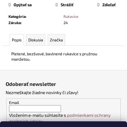
č
cena:
Opýtať sa
Strážiť
Zdieľať
a
m
Kategória
:
Rukavice
e
Záruka
:
24
BEZPEČNOSTNÁ
Popis
Diskusia
Značka
OBUV
UVEX
2
Pletené, bezšvové, bavlnené rukavice s pružnou
6909
manžetou.
S2
SRC
TREND
Z
ČIERNA
á
€102,30
Odoberať newsletter
p
Nezmeškajte žiadne novinky či zľavy!
ä
t
Email
i
Vložením e-mailu súhlasíte s
podmienkami ochrany
e
osobných údajov