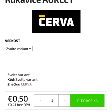
je
á
0,0
z
j
5
s
hviezdičiek.
ť
?
VEĽKOSŤ
HĽADAŤ
Zvoľte variant
Kód:
Zvoľte variant
O
Značka:
CERVA
d
p
€0,50
o
DO KOŠÍKA
r
€0,41 bez DPH
ú
Jednotková