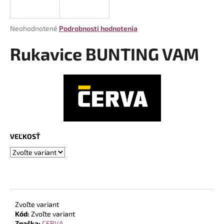
á
j
Priemerné
Neohodnotené
Podrobnosti hodnotenia
s
hodnotenie
produktu
Rukavice BUNTING VAM
ť
je
?
0,0
z
5
hviezdičiek.
HĽADAŤ
VEĽKOSŤ
O
d
p
o
r
Zvoľte variant
Kód:
Zvoľte variant
ú
Značka:
CERVA