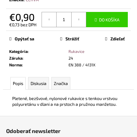
č
a
€0,90
m
DO KOŠÍKA
e
€0,73 bez DPH
Jednotková
cena:
Opýtať sa
Strážiť
Zdieľať
BEZPEČNOSTNÉ
POLTOPÁNKY
UVEX
Kategória
:
Rukavice
2
Záruka
:
24
6939
Norma
:
EN 388 / 4131X
S2
SRC
TREND
ČIERNA
Popis
Diskusia
Značka
€96,40
Pletené, bezšvové, nylonové rukavice s tenkou vrstvou
polyuretánu v dlani a na prstoch a pružnou manžetou.
Z
á
Odoberať newsletter
p