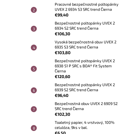
Pracovné bezpečnostné poltopánky
UVEX 2 6934 S3 SRC trend Čierna
€99,40
Bezpečnostné poltopánky UVEX 2
6934 S2 SRC trend Čierna
€106,30
Vysoká bezpečnostná obuv UVEX 2
6935 S3 SRC trend Čierna
€103,80
Bezpečnostné poltopánky UVEX 2
6938 S1 P SRC s BOA® Fit System
Čierna
€120,60
Bezpečnostné poltopánky UVEX 2
6939 S2 SRC trend Čierna
€96,40
Bezpečnostná obuv UVEX 2 6909 S2
SRC trend Čierna
€102,30
Toaletný papier, 4 vrstvový, 100%
celulóza, 9ks v bal.
€6,50