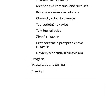
VYSOKÁ PRACOVNÁ OBUV UVEX 2 6935
S2 SRC TREND ČIERNA
Mechanické kombinované rukavice
€101,50
Kožené a zváračské rukavice
Chemicky odolné rukavice
Tepluodolné rukavice
Textilné rukavice
Zimné rukavice
Protiporézne a protiprepichové
rukavice
Návleky a doplnky k rukaviciam
Drogéria
Modelová rada ARTRA
Značky