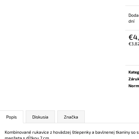
PRACOVNÉ BEZPEČNOSTNÉ
BEZPEČNOSTNÉ 
POLTOPÁNKY UVEX 2 6934 S3 SRC
6934 S2 SRC TR
TREND ČIERNA
Dodan
€106,30
€99,40
dní
€4
€3,8
Jedn
cena:
Kateg
Záru
Norm
Popis
Diskusia
Značka
Kombinované rukavice z hovädzej štiepenky a bavlnenej tkaniny so 
manžeta s dĺžkou 7 cm.