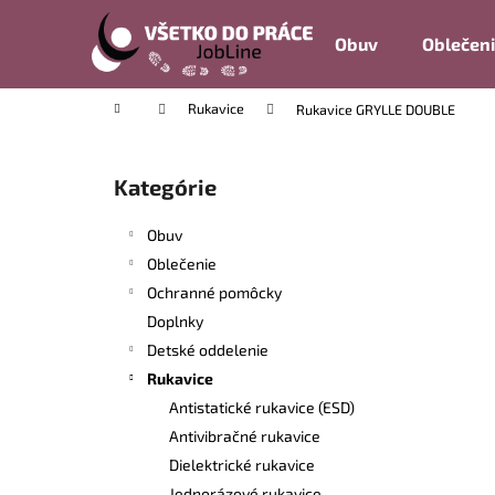
K
Prejsť
na
o
Obuv
Oblečen
obsah
Späť
Späť
š
do
do
í
Domov
Rukavice
Rukavice GRYLLE DOUBLE
k
obchodu
obchodu
B
o
Kategórie
Preskočiť
č
kategórie
n
Obuv
ý
Oblečenie
p
Ochranné pomôcky
a
Doplnky
n
Detské oddelenie
e
Rukavice
l
Antistatické rukavice (ESD)
Antivibračné rukavice
Dielektrické rukavice
Jednorázové rukavice