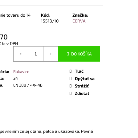
POLTOPÁNKY UVEX 2
END ČIERNA
ie tovaru do 14
Kód:
Značka:
15513/10
CERVA
,70
2 bez DPH
otková
DO KOŠÍKA
Tlač
ória
:
Rukavice
ka
:
24
Opýtať sa
a
:
EN 388 / 4X44B
Strážiť
Zdieľať
spevnením celej dlane, palca a ukazováka. Pevná