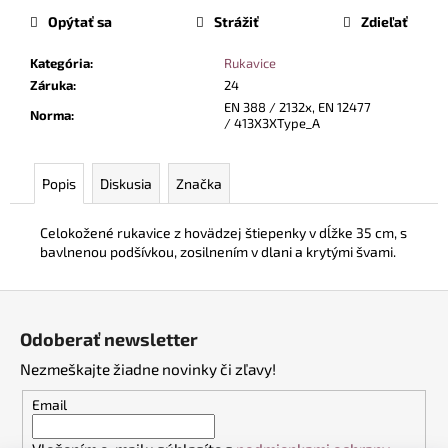
č
cena:
Opýtať sa
Strážiť
Zdieľať
a
m
Kategória
:
Rukavice
e
Záruka
:
24
EN 388 / 2132x, EN 12477
Norma
:
/ 413X3XType_A
TOALETNÝ
PAPIER,
4
VRSTVOVÝ,
Popis
Diskusia
Značka
100%
CELULÓZA,
9KS
Celokožené rukavice z hovädzej štiepenky v dĺžke 35 cm, s
V
bavlnenou podšívkou, zosilnením v dlani a krytými švami.
BAL.
€6,50
Z
á
Odoberať newsletter
p
Nezmeškajte žiadne novinky či zľavy!
ä
t
Email
i