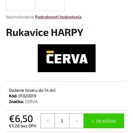
á
j
Priemerné
Neohodnotené
Podrobnosti hodnotenia
s
hodnotenie
produktu
Rukavice HARPY
ť
je
?
0,0
z
5
hviezdičiek.
HĽADAŤ
Dodanie tovaru do 14 dní
O
Kód:
01020019
d
Značka:
CERVA
p
o
€6,50
r
DO KOŠÍKA
€5,28 bez DPH
ú
Jednotková