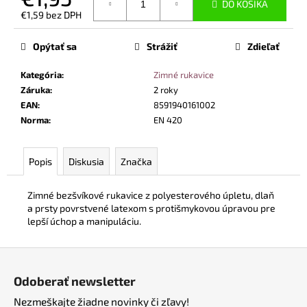
č
DO KOŠÍKA
€1,59 bez DPH
a
Jednotková
m
cena:
Opýtať sa
Strážiť
Zdieľať
e
Kategória
:
Zimné rukavice
PRACOVNÉ
Záruka
:
2 roky
BEZPEČNOSTNÉ
EAN
:
8591940161002
POLTOPÁNKY
Norma
:
EN 420
UVEX
2
6934
S3
Popis
Diskusia
Značka
SRC
TREND
ČIERNA
Zimné bezšvíkové rukavice z polyesterového úpletu, dlaň
a prsty povrstvené latexom s protišmykovou úpravou pre
€99,40
lepší úchop a manipuláciu.
Z
á
Odoberať newsletter
p
Nezmeškajte žiadne novinky či zľavy!