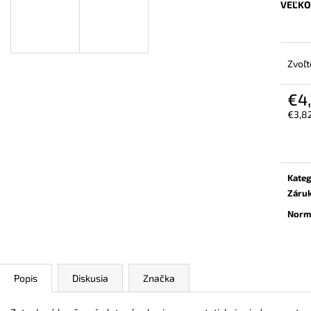
BEZPEČNOSTNÁ OBUV UVEX 2 6909 S2
VYSOKÁ BEZPEČ
VEĽKO
SRC TREND ČIERNA
6935 S3 SRC TR
€102,30
€103,80
Zvoľt
€4
€3,8
Jedn
cena:
Kateg
Záru
Norm
Popis
Diskusia
Značka