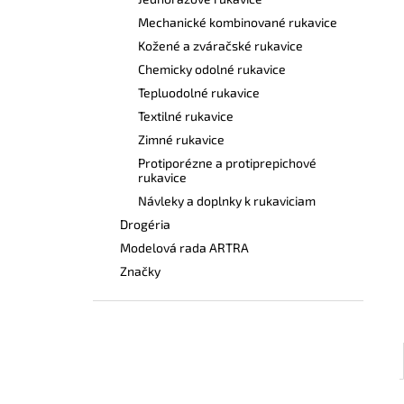
BEZPEČNOSTNÉ POLTOPÁNKY UVEX 2
6938 S1 P SRC S BOA® FIT SYSTEM
Mechanické kombinované rukavice
ČIERNA
Kožené a zváračské rukavice
€120,60
Chemicky odolné rukavice
Tepluodolné rukavice
Textilné rukavice
Zimné rukavice
Protiporézne a protiprepichové
rukavice
Návleky a doplnky k rukaviciam
Drogéria
Modelová rada ARTRA
Značky