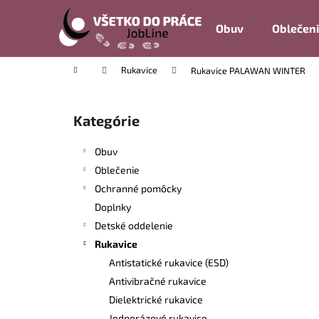
K
Prejsť
na
o
Obuv
Oblečen
obsah
Späť
Späť
š
do
do
í
Domov
Rukavice
Rukavice PALAWAN WINTER
k
obchodu
obchodu
B
o
Kategórie
Preskočiť
č
kategórie
n
Obuv
ý
Oblečenie
p
Ochranné pomôcky
a
Doplnky
n
Detské oddelenie
e
Rukavice
l
Antistatické rukavice (ESD)
Antivibračné rukavice
Dielektrické rukavice
Jednorázové rukavice