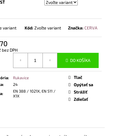
NOSTNÁ OBUV UVEX 2
SŤ
END ČIERNA
e variant
Kód:
Zvoľte variant
Značka:
CERVA
,70
2 bez DPH
otková
DO KOŠÍKA
Tlač
ória
:
Rukavice
ka
:
24
Opýtať sa
EN 388 / 1021X, EN 511 /
Strážiť
a
:
X1X
Zdieľať