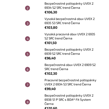
Bezpečnostné poltopánky UVEX 2
6934 S2 SRC trend Čierna
€106,30
Vysoká bezpečnostná obuv UVEX 2
6935 S3 SRC trend Čierna
€103,80
Vysoká pracovná obuv UVEX 2 6935
S2 SRC trend Čierna
€101,50
Bezpečnostné poltopánky UVEX 2
6939 S2 SRC trend Čierna
€96,40
Bezpečnostná obuv UVEX 2 6909 S2
SRC trend Čierna
€102,30
Pracovné bezpečnostné poltopánky
UVEX 2 6934 S3 SRC trend Čierna
€99,40
Bezpečnostné poltopánky UVEX 2
6938 S1 P SRC s BOA® Fit System
Čierna
€120,60