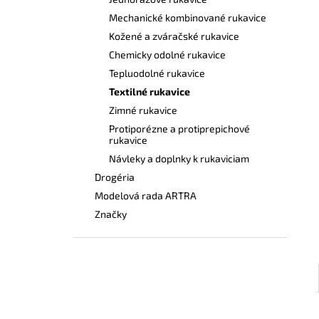
DÁMSKE ŠATY CXS BELLA BIELE SO
ZELENÝMI DOPLNKAMI
Mechanické kombinované rukavice
€24,50
Kožené a zváračské rukavice
Chemicky odolné rukavice
Tepluodolné rukavice
Textilné rukavice
Zimné rukavice
Protiporézne a protiprepichové
rukavice
Návleky a doplnky k rukaviciam
Drogéria
Modelová rada ARTRA
Značky