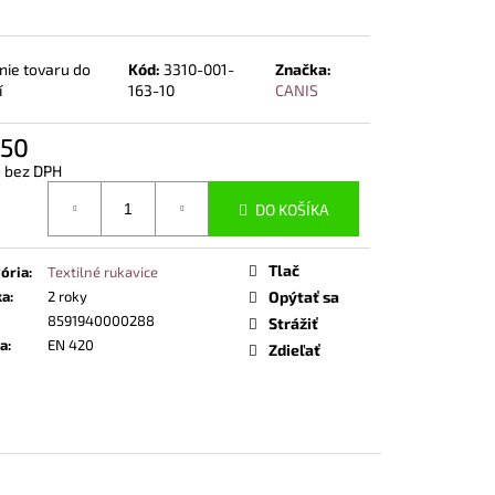
NOSTNÁ OBUV UVEX 2
END ČIERNA
nie tovaru do
Kód:
3310-001-
Značka:
í
163-10
CANIS
,50
1 bez DPH
otková
DO KOŠÍKA
Tlač
ória
:
Textilné rukavice
ka
:
2 roky
Opýtať sa
8591940000288
Strážiť
a
:
EN 420
Zdieľať