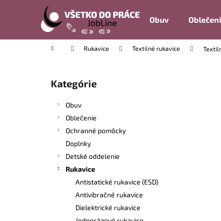
K
Prejsť
na
o
Obuv
Oblečen
obsah
Späť
Späť
š
do
do
í
Domov
Rukavice
Textilné rukavice
Texti
k
obchodu
obchodu
B
o
Kategórie
Preskočiť
č
kategórie
n
Obuv
ý
Oblečenie
p
Ochranné pomôcky
a
Doplnky
n
Detské oddelenie
e
Rukavice
l
Antistatické rukavice (ESD)
Antivibračné rukavice
Dielektrické rukavice
Jednorázové rukavice