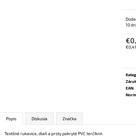
BEZPEČNOSTNÉ POLTOPÁNKY UVEX 2
VYSOKÁ BEZPEČ
6934 S2 SRC TREND ČIERNA
6935 S3 SRC TR
€106,30
€103,80
Doda
10 dn
€0
€0,4
Jedn
cena:
Kateg
Záru
EAN
:
Norm
Popis
Diskusia
Značka
Textilné rukavice, dlaň a prsty pokryté PVC terčíkmi.