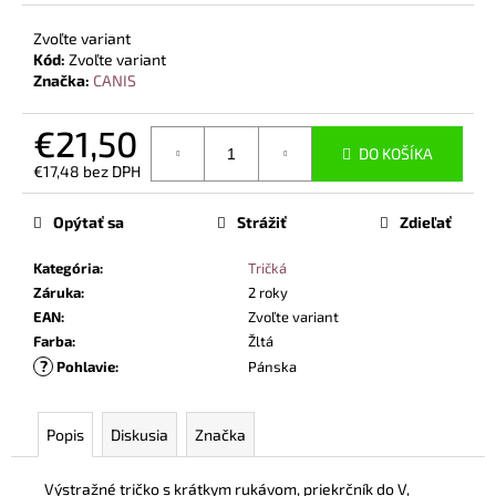
č
a
Zvoľte variant
m
Kód:
Zvoľte variant
e
Značka:
CANIS
€21,50
BEZPEČNOSTNÉ
DO KOŠÍKA
POLTOPÁNKY
€17,48 bez DPH
UVEX
Jednotková
2
cena:
6934
Opýtať sa
Strážiť
Zdieľať
S2
SRC
Kategória
:
Tričká
TREND
ČIERNA
Záruka
:
2 roky
EAN
:
Zvoľte variant
€106,30
Farba
:
Žltá
?
Pohlavie
:
Pánska
Popis
Diskusia
Značka
Výstražné tričko s krátkym rukávom, priekrčník do V,