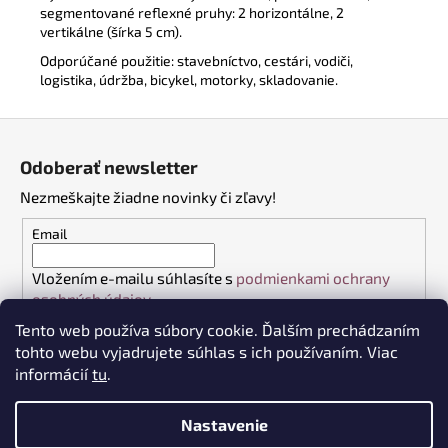
segmentované reflexné pruhy: 2 horizontálne, 2
vertikálne (šírka 5 cm).
Odporúčané použitie: stavebníctvo, cestári, vodiči,
logistika, údržba, bicykel, motorky, skladovanie.
Z
á
Odoberať newsletter
p
Nezmeškajte žiadne novinky či zľavy!
ä
t
Email
i
Vložením e-mailu súhlasíte s
podmienkami ochrany
e
osobných údajov
Tento web používa súbory cookie. Ďalším prechádzaním
PRIHLÁSIŤ SA
tohto webu vyjadrujete súhlas s ich používaním. Viac
informácií
tu
.
Nastavenie
Vytvoril Shoptet