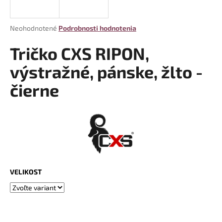
á
j
Priemerné
Neohodnotené
Podrobnosti hodnotenia
s
hodnotenie
produktu
Tričko CXS RIPON,
ť
je
?
0,0
výstražné, pánske, žlto -
z
čierne
5
hviezdičiek.
HĽADAŤ
O
d
VELIKOST
p
o
r
ú