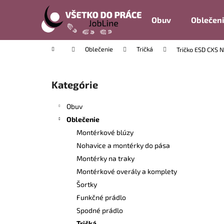
K
Prejsť
na
o
Obuv
Oblečen
obsah
Späť
Späť
š
do
do
í
Domov
Oblečenie
Tričká
Tričko ESD CXS N
k
obchodu
obchodu
B
o
Kategórie
Preskočiť
č
kategórie
n
Obuv
ý
Oblečenie
p
Montérkové blúzy
a
Nohavice a montérky do pása
n
Montérky na traky
e
Montérkové overály a komplety
l
Šortky
Funkčné prádlo
Spodné prádlo
Tričká