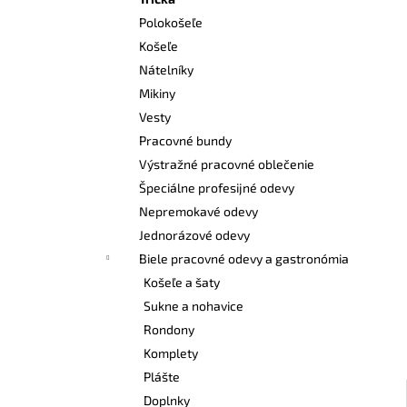
VYSOKÁ BEZPEČNOSTNÁ OBUV UVEX 2
6935 S3 SRC TREND ČIERNA
Polokošeľe
€103,80
Košeľe
Nátelníky
Mikiny
Vesty
Pracovné bundy
Výstražné pracovné oblečenie
Špeciálne profesijné odevy
Nepremokavé odevy
Jednorázové odevy
Biele pracovné odevy a gastronómia
Košeľe a šaty
Sukne a nohavice
Rondony
Komplety
Plášte
Doplnky