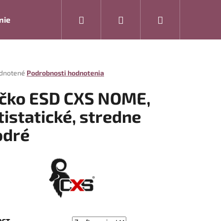
Hľadať
Prihlásenie
Nákupný
nie
Rukavice
Drogéria
Modelová rada ARTRA
košík
rné
dnotené
Podrobnosti hodnotenia
enie
tu
ičko ESD CXS NOME,
tistatické, stredne
dré
čiek.
Nasledujúce