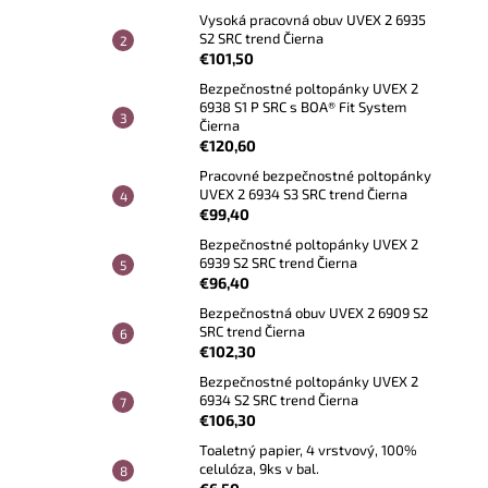
Vysoká pracovná obuv UVEX 2 6935
S2 SRC trend Čierna
€101,50
Bezpečnostné poltopánky UVEX 2
6938 S1 P SRC s BOA® Fit System
Čierna
€120,60
Pracovné bezpečnostné poltopánky
UVEX 2 6934 S3 SRC trend Čierna
€99,40
Bezpečnostné poltopánky UVEX 2
6939 S2 SRC trend Čierna
€96,40
Bezpečnostná obuv UVEX 2 6909 S2
SRC trend Čierna
€102,30
Bezpečnostné poltopánky UVEX 2
6934 S2 SRC trend Čierna
€106,30
Toaletný papier, 4 vrstvový, 100%
celulóza, 9ks v bal.