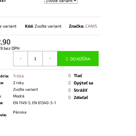
OST
POLTOPÁNKY UVEX 2
 BOA® FIT SYSTEM
e variant
Kód:
Zvoľte variant
Značka:
CANIS
2,90
49 bez DPH
otková
DO KOŠÍKA
Tlač
ória
:
Tričká
ka
:
2 roky
Opýtať sa
Zvoľte variant
Strážiť
a
:
Modrá
Zdieľať
a
:
EN 1149-5, EN 61340-5-1
Pánska
vie
: