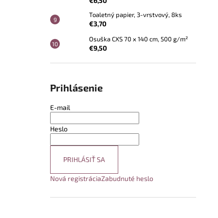
€6,50
Toaletný papier, 3-vrstvový, 8ks
€3,70
Osuška CXS 70 x 140 cm, 500 g/m²
€9,50
Prihlásenie
E-mail
Heslo
PRIHLÁSIŤ SA
Nová registrácia
Zabudnuté heslo