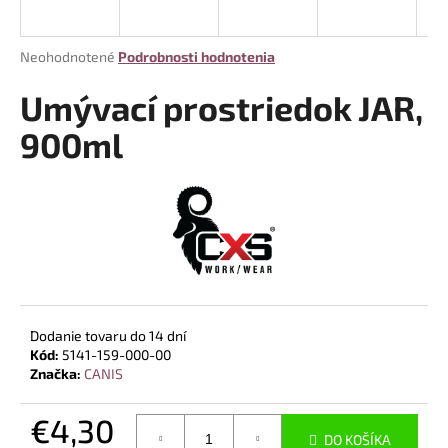
á
j
Priemerné
Neohodnotené
Podrobnosti hodnotenia
s
hodnotenie
produktu
Umývací prostriedok JAR,
ť
je
?
0,0
900ml
z
5
hviezdičiek.
HĽADAŤ
O
Dodanie tovaru do 14 dní
d
Kód:
5141-159-000-00
p
Značka:
CANIS
o
r
€4,30
ú
DO KOŠÍKA