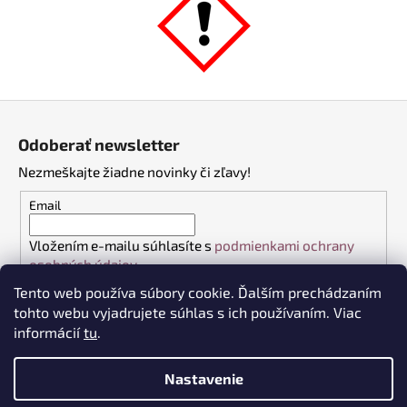
Z
á
Odoberať newsletter
p
Nezmeškajte žiadne novinky či zľavy!
ä
t
Email
i
Vložením e-mailu súhlasíte s
podmienkami ochrany
e
osobných údajov
Tento web používa súbory cookie. Ďalším prechádzaním
PRIHLÁSIŤ SA
tohto webu vyjadrujete súhlas s ich používaním. Viac
informácií
tu
.
Nastavenie
Vytvoril Shoptet