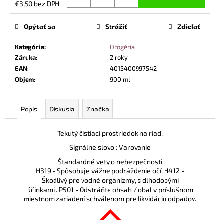
č
€3,50 bez DPH
a
Jednotková
cena:
m
Opýtať sa
Strážiť
Zdieľať
e
Kategória
:
Drogéria
Záruka
:
2 roky
TOALETNÝ
EAN
:
4015400997542
PAPIER,
Objem
:
900 ml
3-
VRSTVOVÝ,
8KS
Popis
Diskusia
Značka
€3,70
Tekutý čistiaci prostriedok na riad.
Signálne slovo : Varovanie
Štandardné vety o nebezpečnosti
H319 - Spôsobuje vážne podráždenie očí.
H412
-
Škodlivý pre vodné organizmy, s dlhodobými
účinkami
.
P501 - Odstráňte obsah / obal v príslušnom
miestnom zariadení schválenom pre likvidáciu odpadov.