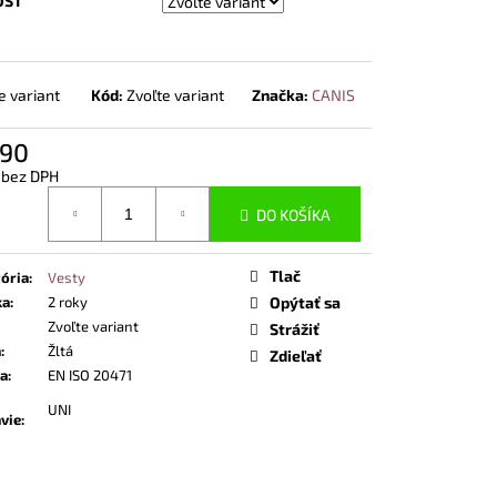
OST
NOSTNÁ OBUV UVEX 2
END ČIERNA
e variant
Kód:
Zvoľte variant
Značka:
CANIS
,90
 bez DPH
otková
DO KOŠÍKA
Tlač
ória
:
Vesty
ka
:
2 roky
Opýtať sa
Zvoľte variant
Strážiť
a
:
Žltá
Zdieľať
a
:
EN ISO 20471
UNI
vie
: