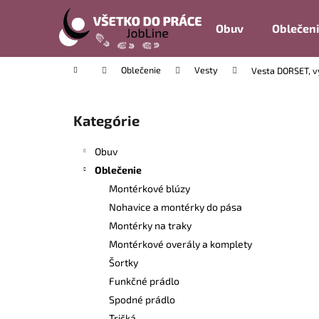
K
Prejsť
na
o
Obuv
Oblečen
obsah
Späť
Späť
š
do
do
í
Domov
Oblečenie
Vesty
Vesta DORSET, vý
k
obchodu
obchodu
B
o
Kategórie
Preskočiť
č
kategórie
n
Obuv
ý
Oblečenie
p
Montérkové blúzy
a
Nohavice a montérky do pása
n
Montérky na traky
e
Montérkové overály a komplety
l
Šortky
Funkčné prádlo
Spodné prádlo
Tričká