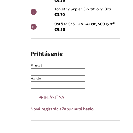
€6,50
Toaletný papier, 3-vrstvový, 8ks
€3,70
Osuška CXS 70 x 140 cm, 500 g/m²
€9,50
Prihlásenie
E-mail
Heslo
PRIHLÁSIŤ SA
Nová registrácia
Zabudnuté heslo