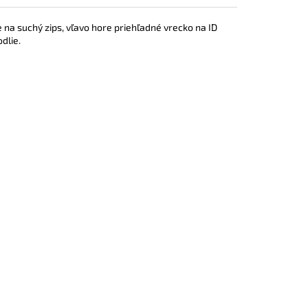
e na suchý zips, vľavo hore priehľadné vrecko na ID
dlie.