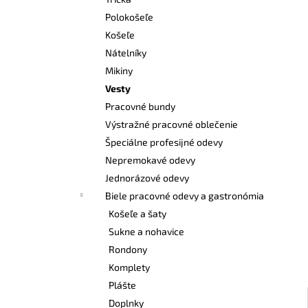
BEZPEČNOSTNÉ POLTOPÁNKY UVEX 2
6938 S1 P SRC S BOA® FIT SYSTEM
Polokošeľe
ČIERNA
Košeľe
€120,60
Nátelníky
Mikiny
Vesty
Pracovné bundy
Výstražné pracovné oblečenie
Špeciálne profesijné odevy
Nepremokavé odevy
Jednorázové odevy
Biele pracovné odevy a gastronómia
Košeľe a šaty
Sukne a nohavice
Rondony
Komplety
Plášte
Doplnky