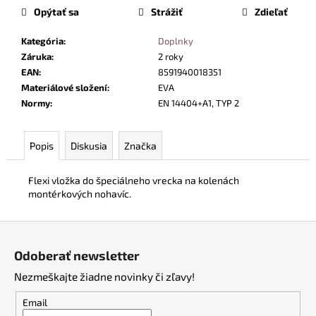
č
cena:
Opýtať sa
Strážiť
Zdieľať
a
m
Kategória
:
Doplnky
e
Záruka
:
2 roky
EAN
:
8591940018351
Materiálové složení
:
EVA
TOALETNÝ
PAPIER,
Normy
:
EN 14404+A1, TYP 2
3-
VRSTVOVÝ,
8KS
Popis
Diskusia
Značka
€3,70
Flexi vložka do špeciálneho vrecka na kolenách
montérkových nohavíc.
Z
á
Odoberať newsletter
p
Nezmeškajte žiadne novinky či zľavy!
ä
t
Email