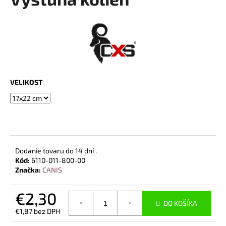
je
á
0,0
z
j
5
s
hviezdičiek.
ť
?
VELIKOST
HĽADAŤ
Dodanie tovaru do 14 dní .
O
Kód:
6110-011-800-00
Značka:
CANIS
d
p
€2,30
o
DO KOŠÍKA
r
€1,87 bez DPH
ú
Jednotková