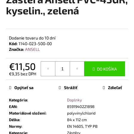
je
á
0,0
kyselin., zelená
z
j
5
s
hviezdičiek.
ť
?
Dodanie tovaru do 10 dní
Kód:
1140-023-500-00
Značka:
ANSELL
€11,50
DO KOŠÍKA
HĽADAŤ
€9,35 bez DPH
Jednotková
cena:
Opýtať sa
Strážiť
Zdieľať
O
Kategória
:
Doplnky
d
EAN
:
8591940221898
p
Materiálové složení
:
polyvinylchlorid
o
Délka
:
84 x 112 cm
r
Normy
:
EN 14605, TYP PB
ú
Kategorie
:
Zástěry