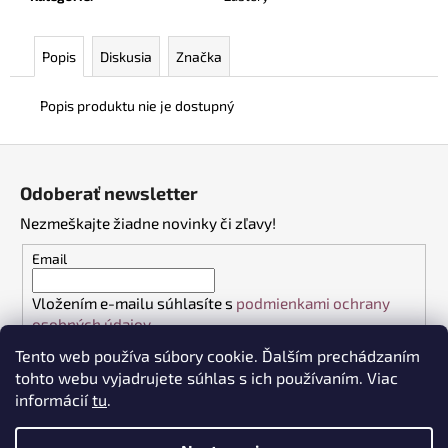
č
a
m
Popis
Diskusia
Značka
e
Popis produktu nie je dostupný
TOALETNÝ
PAPIER,
Z
4
á
VRSTVOVÝ,
Odoberať newsletter
100%
p
CELULÓZA,
Nezmeškajte žiadne novinky či zľavy!
ä
9KS
V
t
Email
BAL.
i
€6,50
Vložením e-mailu súhlasíte s
podmienkami ochrany
e
osobných údajov
Tento web používa súbory cookie. Ďalším prechádzaním
PRIHLÁSIŤ SA
tohto webu vyjadrujete súhlas s ich používaním. Viac
informácií
tu
.