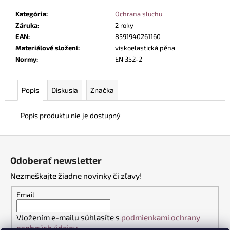
č
a
Kategória
:
Ochrana sluchu
m
Záruka
:
2 roky
e
EAN
:
8591940261160
Materiálové složení
:
viskoelastická pěna
Normy
:
EN 352-2
DÁMSKE
ŠATY
CXS
Popis
Diskusia
Značka
BELLA
BIELE
SO
Popis produktu nie je dostupný
ZELENÝMI
DOPLNKAMI
Z
€24,50
á
Odoberať newsletter
p
Nezmeškajte žiadne novinky či zľavy!
ä
t
Email
i
Vložením e-mailu súhlasíte s
podmienkami ochrany
e
osobných údajov