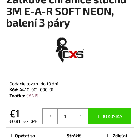
je
á
0,0
3M E-A-R SOFT NEON,
z
j
balení 3 páry
5
s
hviezdičiek.
ť
?
HĽADAŤ
Dodanie tovaru do 10 dní
Kód:
4410-001-000-01
Značka:
CANIS
O
d
€1
p
DO KOŠÍKA
o
€0,81 bez DPH
r
Jednotková
cena:
ú
Opýtať sa
Strážiť
Zdieľať