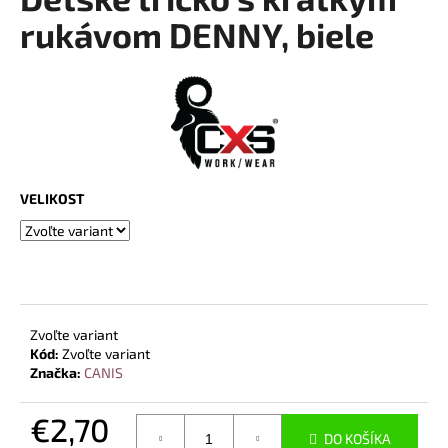
je
á
0,0
rukávom DENNY, biele
z
j
5
s
hviezdičiek.
ť
?
VELIKOST
HĽADAŤ
O
Zvoľte variant
d
Kód:
Zvoľte variant
p
Značka:
CANIS
o
r
€2,70
ú
DO KOŠÍKA