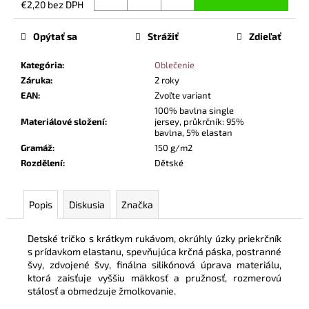
č
€2,20 bez DPH
a
Jednotková
cena:
m
Opýtať sa
Strážiť
Zdieľať
e
Kategória
:
Oblečenie
Záruka
:
2 roky
VYSOKÁ
EAN
:
Zvoľte variant
PRACOVNÁ
100% bavlna single
OBUV
Materiálové složení
:
jersey, průkrčník: 95%
UVEX
bavlna, 5% elastan
2
6935
Gramáž
:
150 g/m2
S2
Rozdělení
:
Dětské
SRC
TREND
ČIERNA
Popis
Diskusia
Značka
€101,50
Detské tričko s krátkym rukávom, okrúhly úzky priekrčník
s prídavkom elastanu, spevňujúca krčná páska, postranné
švy, zdvojené švy, finálna silikónová úprava materiálu,
ktorá zaisťuje vyššiu mäkkosť a pružnosť, rozmerovú
stálosť a obmedzuje žmolkovanie.