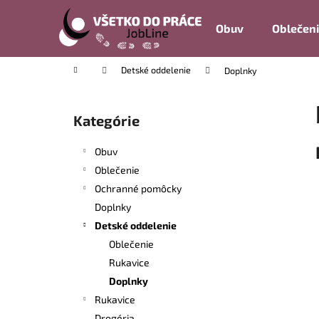
K
Prejsť
na
o
Obuv
Oblečen
obsah
Späť
Späť
š
do
do
í
Domov
Detské oddelenie
Doplnky
k
obchodu
obchodu
B
o
Kategórie
Preskočiť
č
kategórie
n
Obuv
ý
Oblečenie
p
Ochranné pomôcky
a
Doplnky
n
Detské oddelenie
e
Oblečenie
l
Rukavice
Doplnky
Rukavice
Drogéria