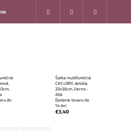
Hľadať
Prihlásenie
Nákupný
nie
Rukavice
Drogéria
Modelová rada ARTRA
košík
funkčná
Šatka multifunkčná
imná,
CXS LORY, detská,
33cm,
20x36cm, čierno -
la
žltá
aru do
Dodanie tovaru do
14 dní
€3,40
Nasledujúce