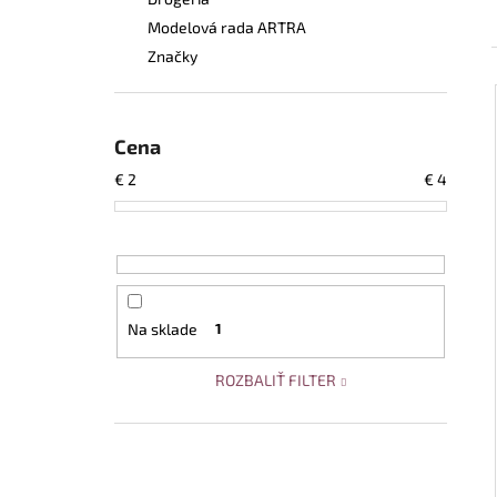
BEZPEČNOSTNÉ POLTOPÁNKY UVEX 2
6938 S1 P SRC S BOA® FIT SYSTEM
Modelová rada ARTRA
ČIERNA
Značky
€120,60
Cena
€
2
€
4
Na sklade
1
ROZBALIŤ FILTER