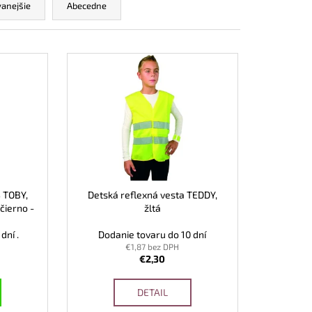
NOSTNÁ OBUV UVEX 2
anejšie
Abecedne
END ČIERNA
 TOBY,
Detská reflexná vesta TEDDY,
čierno -
žltá
dní .
Dodanie tovaru do 10 dní
€1,87 bez DPH
€2,30
DETAIL