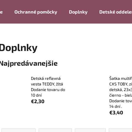
ie
Ochranné pomôcky
Doplnky
Detské oddele
Čo potrebujete nájsť?
Doplnky
HĽADAŤ
Najpredávanejšie
Detská reflexná
Šatka multi
Odporúčame
vesta TEDDY, žltá
CXS TOBY, z
Dodanie tovaru do
detská, 23x
10 dní
čierno - bie
€2,30
Dodanie tov
14 dní .
€3,40
R