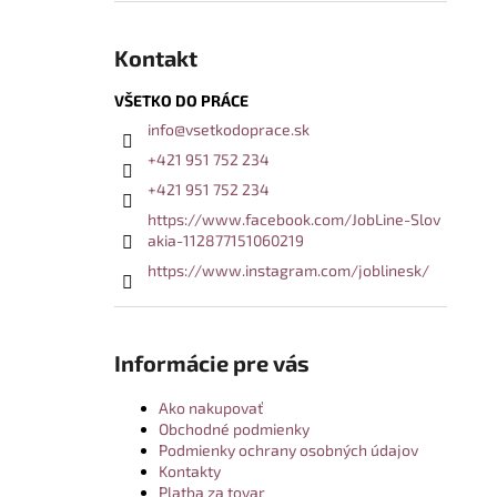
Kontakt
VŠETKO DO PRÁCE
info
@
vsetkodoprace.sk
+421 951 752 234
+421 951 752 234
https://www.facebook.com/JobLine-Slov
akia-112877151060219
https://www.instagram.com/joblinesk/
Informácie pre vás
Ako nakupovať
Obchodné podmienky
Podmienky ochrany osobných údajov
Kontakty
Platba za tovar