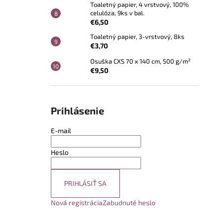
Toaletný papier, 4 vrstvový, 100%
celulóza, 9ks v bal.
€6,50
Toaletný papier, 3-vrstvový, 8ks
€3,70
Osuška CXS 70 x 140 cm, 500 g/m²
€9,50
Prihlásenie
E-mail
Heslo
PRIHLÁSIŤ SA
Nová registrácia
Zabudnuté heslo