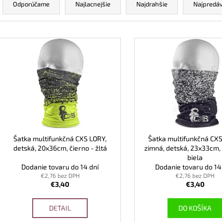
BEZPEČNOSTNÁ OBUV UVEX 2 6909 S2
VYSOKÁ BEZPEČ
a
Odporúčame
Najlacnejšie
Najdrahšie
Najpredáv
SRC TREND ČIERNA
6935 S3 SRC TR
d
€102,30
€103,80
e
V
n
ý
i
p
e
i
p
s
r
p
o
r
d
o
u
d
Šatka multifunkčná CXS LORY,
Šatka multifunkčná CXS
k
detská, 20x36cm, čierno - žltá
zimná, detská, 23x33cm, 
u
biela
t
k
Dodanie tovaru do 14 dní
Dodanie tovaru do 14 
o
t
€2,76 bez DPH
€2,76 bez DPH
v
€3,40
€3,40
o
v
DETAIL
DO KOŠÍKA