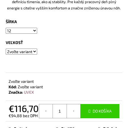
č
definíciu tlmenia, ako aj stability. Pre každý pracovný deň plný
a
energie s citeľne vyšším komfortom a značne zníženou únavou nôh.
m
e
ŠÍRKA
BEZPEČNOSTNÁ
OBUV
VEĽKOSŤ
UVEX
2
6909
S2
SRC
TREND
ČIERNA
Zvoľte variant
€102,30
Kód:
Zvoľte variant
Značka:
UVEX
€116,70
DO KOŠÍKA
€94,88 bez DPH
Jednotková
cena: