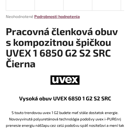
á
j
Priemerné
Neohodnotené
Podrobnosti hodnotenia
s
hodnotenie
produktu
Pracovná členková obuv
ť
je
?
0,0
s kompozitnou špičkou
z
UVEX 1 6850 G2 S2 SRC
5
hviezdičiek.
Čierna
HĽADAŤ
O
Vysoká obuv UVEX 6850 1 G2 S2 SRC
d
p
o
S touto trendovou uvex 1 G2 budete mať stále dostatok energie.
r
Novovyvinutá polyuretánová technológia podošvy uvex i-PUREnrj
ú
prenesie energiu nášľapu cez celú podošvu späť nositeľovi a mení tak