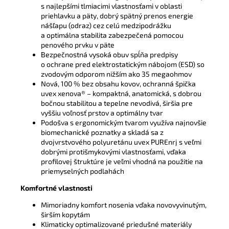
s najlepšími tlmiacimi vlastnosťami v oblasti
priehlavku a päty, dobrý spätný prenos energie
nášľapu (odraz) cez celú medzipodrážku
a optimálna stabilita zabezpečená pomocou
penového prvku v päte
Bezpečnostná vysoká obuv spĺňa predpisy
o ochrane pred elektrostatickým nábojom (ESD) so
zvodovým odporom nižším ako 35 megaohmov
Nová, 100 % bez obsahu kovov, ochranná špička
uvex xenova® – kompaktná, anatomická, s dobrou
bočnou stabilitou a tepelne nevodivá, širšia pre
vyššiu voľnosť prstov a optimálny tvar
Podošva s ergonomickým tvarom využíva najnovšie
biomechanické poznatky a skladá sa z
dvojvrstvového polyuretánu uvex PUREnrj s veľmi
dobrými protišmykovými vlastnosťami, vďaka
profilovej štruktúre je veľmi vhodná na použitie na
priemyselných podlahách
Komfortné vlastnosti
Mimoriadny komfort nosenia vďaka novovyvinutým,
širším kopytám
Klimaticky optimalizované priedušné materiály