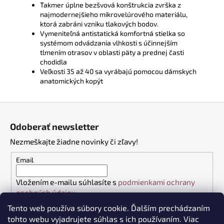
Takmer úplne bezšvová konštrukcia zvrška z
najmodernejšieho mikrovelúrového materiálu,
ktorá zabráni vzniku tlakových bodov.
Vymeniteľná antistatická komfortná stielka so
systémom odvádzania vlhkosti s účinnejším
tlmením otrasov v oblasti päty a prednej časti
chodidla
Veľkosti 35 až 40 sa vyrábajú pomocou dámskych
anatomických kopýt
Z
á
Odoberať newsletter
p
Nezmeškajte žiadne novinky či zľavy!
ä
t
Email
i
Vložením e-mailu súhlasíte s
podmienkami ochrany
e
osobných údajov
Tento web používa súbory cookie. Ďalším prechádzaním
PRIHLÁSIŤ SA
tohto webu vyjadrujete súhlas s ich používaním. Viac