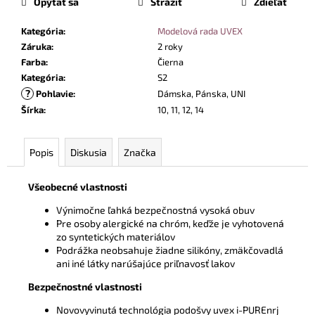
Opýtať sa
Strážiť
Zdieľať
Kategória
:
Modelová rada UVEX
Záruka
:
2 roky
Farba
:
Čierna
Kategória
:
S2
?
Pohlavie
:
Dámska, Pánska, UNI
Šírka
:
10, 11, 12, 14
Popis
Diskusia
Značka
Všeobecné vlastnosti
Výnimočne ľahká bezpečnostná vysoká obuv
Pre osoby alergické na chróm, keďže je vyhotovená
zo syntetických materiálov
Podrážka neobsahuje žiadne silikóny, zmäkčovadlá
ani iné látky narúšajúce priľnavosť lakov
Bezpečnostné vlastnosti
Novovyvinutá technológia podošvy uvex i-PUREnrj