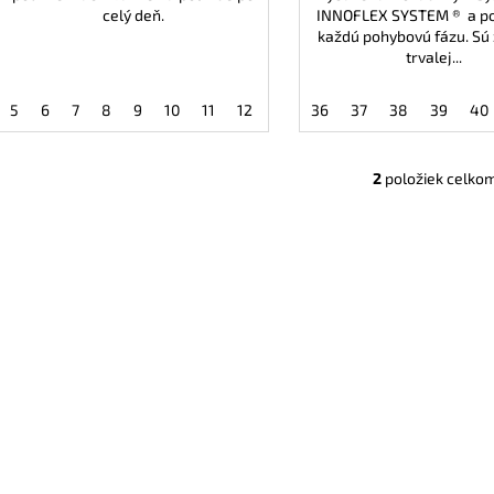
celý deň.
INNOFLEX SYSTEM ® a p
každú pohybovú fázu. Sú
trvalej...
5
6
7
8
9
10
11
12
13
36
37
38
39
40
2
položiek celko
O
v
l
á
d
a
c
i
e
p
r
v
k