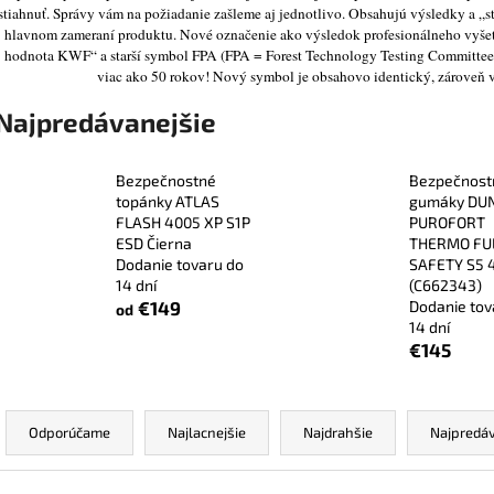
BEZPEČNOSTNÉ POLTOPÁNKY UVEX 2
VYSOKÁ BEZPEČ
stiahnuť. Správy vám na požiadanie zašleme aj jednotlivo. Obsahujú výsledky a „str
6934 S2 SRC TREND ČIERNA
6935 S3 SRC TR
hlavnom zameraní produktu. Nové označenie ako výsledok profesionálneho vyš
hodnota KWF“ a starší symbol FPA (FPA = Forest Technology Testing Committee 
€106,30
€103,80
viac ako 50 rokov! Nový symbol je obsahovo identický, zároveň 
Najpredávanejšie
Bezpečnostné
Bezpečnost
topánky ATLAS
gumáky DU
FLASH 4005 XP S1P
PUROFORT
ESD Čierna
THERMO FU
Dodanie tovaru do
SAFETY S5 
14 dní
(C662343)
€149
Dodanie tov
od
14 dní
€145
R
a
Odporúčame
Najlacnejšie
Najdrahšie
Najpredáv
d
e