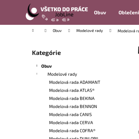
K
Prejsť
na
o
Obuv
Oblečen
obsah
Späť
Späť
š
do
do
í
Domov
Obuv
Modelové rady
Modelová r
k
obchodu
obchodu
B
o
Kategórie
Preskočiť
č
kategórie
n
Obuv
ý
Modelové rady
p
Modelová rada ADAMANT
a
Modelová rada ATLAS®
n
Modelová rada BEKINA
e
Modelová rada BENNON
l
Modelová rada CANIS
Modelová rada CERVA
Modelová rada COFRA®
Modelová rada DUNLOP®