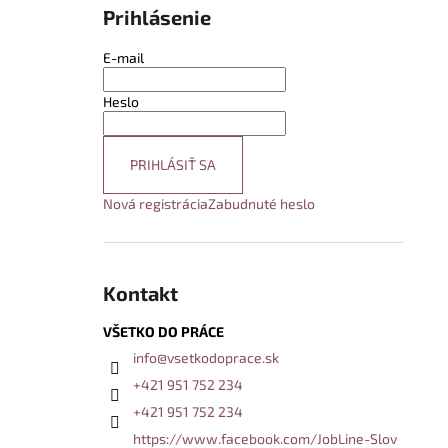
Prihlásenie
E-mail
Heslo
PRIHLÁSIŤ SA
Nová registrácia
Zabudnuté heslo
Kontakt
VŠETKO DO PRÁCE
info
@
vsetkodoprace.sk
+421 951 752 234
+421 951 752 234
https://www.facebook.com/JobLine-Slov