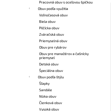
Pracovná obuv s oceľovou špičkou
Obuv podľa využitia
Voľnočasová obuv
Biela obuv
Pilčícka obuv
Zváračská obuv
Priemyselná obuv
Obuv pre rybárov
Obuv pre manažérov a čašnícky
priemysel
Detská obuv
Špeciálna obuv
Obuv podľa štýlu
Šľapky
Sandále
Nízka obuv
Členková obuv
Vysoká obuv