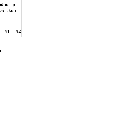
odporuje
 zárukou
41
42
43
44
45
46
47
48
49
m