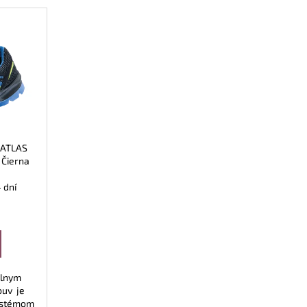
 ATLAS
 Čierna
 dní
álnym
buv je
systémom