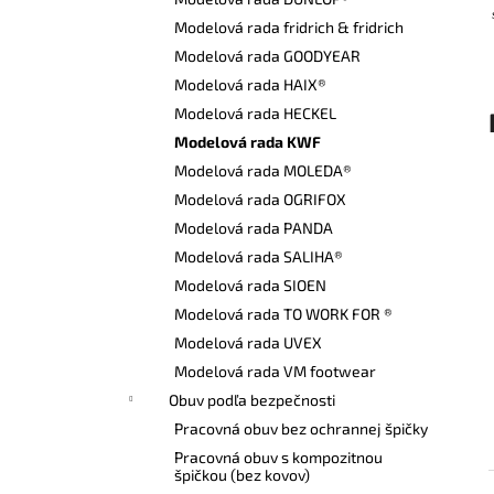
DÁMSKE ŠATY CXS BELLA BIELE SO
ZELENÝMI DOPLNKAMI
Modelová rada fridrich & fridrich
€24,50
Modelová rada GOODYEAR
Modelová rada HAIX®
Modelová rada HECKEL
Modelová rada KWF
Modelová rada MOLEDA®
Modelová rada OGRIFOX
Modelová rada PANDA
Modelová rada SALIHA®
Modelová rada SIOEN
Modelová rada TO WORK FOR ®
Modelová rada UVEX
Modelová rada VM footwear
Obuv podľa bezpečnosti
Pracovná obuv bez ochrannej špičky
Pracovná obuv s kompozitnou
špičkou (bez kovov)