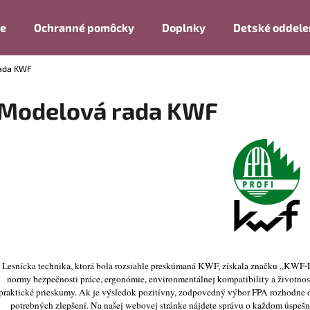
ie
Ochranné pomôcky
Doplnky
Detské oddele
ada KWF
Čo potrebujete nájsť?
Modelová rada KWF
HĽADAŤ
Odporúčame
Lesnícka technika, ktorá bola rozsiahle preskúmaná KWF, získala značku „KWF-P
normy bezpečnosti práce, ergonómie, environmentálnej kompatibility a životnost
praktické prieskumy. Ak je výsledok pozitívny, zodpovedný výbor FPA rozhodne 
potrebných zlepšení. Na našej webovej stránke nájdete správu o každom úspešn