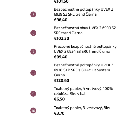
€101,50
Bezpečnostné poltopánky UVEX 2
6939 S2 SRC trend Čierna
€96,40
Bezpečnostná obuv UVEX 2 6909 S2
SRC trend Čierna
€102,30
Pracovné bezpečnostné poltopánky
UVEX 2 6934 S3 SRC trend Čierna
€99,40
Bezpečnostné poltopánky UVEX 2
6938 S1 P SRC s BOA® Fit System
Čierna
€120,60
Toaletný papier, 4 vrstvový, 100%
celulóza, 9ks v bal.
€6,50
Toaletný papier, 3-vrstvový, 8ks
€3,70