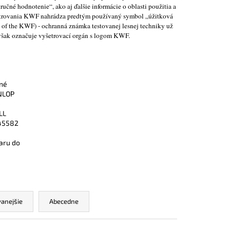
NOSTNÁ OBUV UVEX 2
učné hodnotenie“, ako aj ďalšie informácie o oblasti použitia a
END ČIERNA
etrovania KWF nahrádza predtým používaný symbol „úžitková
of the KWF) - ochranná známka testovanej lesnej techniky už
však označuje vyšetrovací orgán s logom KWF.
né
NLOP
LL
45582
aru do
anejšie
Abecedne