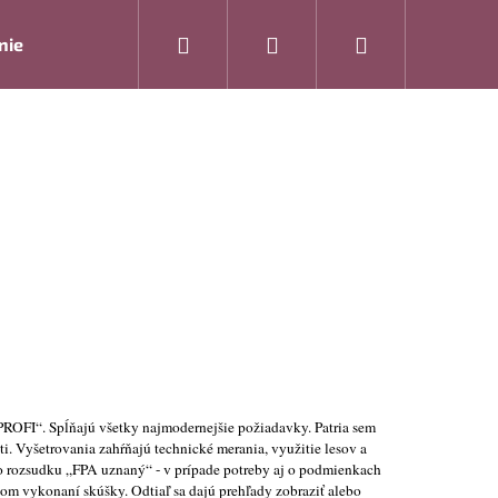
Hľadať
Prihlásenie
Nákupný
nie
Rukavice
Drogéria
Modelová rada ARTRA
košík
ROFI“. Spĺňajú všetky najmodernejšie požiadavky. Patria sem
Nasledujúce
i. Vyšetrovania zahŕňajú technické merania, využitie lesov a
o rozsudku „FPA uznaný“ - v prípade potreby aj o podmienkach
om vykonaní skúšky. Odtiaľ sa dajú prehľady zobraziť alebo