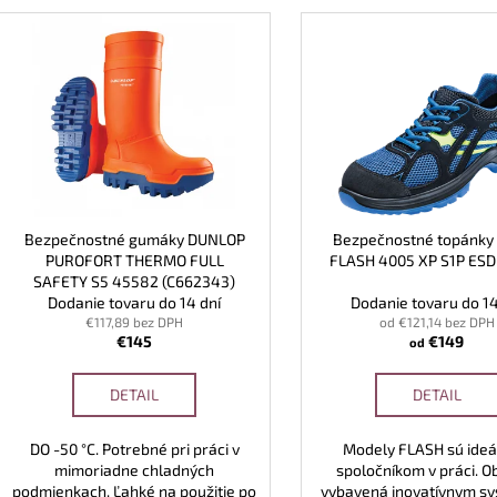
V
n
ý
i
p
e
i
p
s
r
p
o
r
d
o
u
d
Bezpečnostné gumáky DUNLOP
Bezpečnostné topánky
k
PUROFORT THERMO FULL
FLASH 4005 XP S1P ESD
u
SAFETY S5 45582 (C662343)
t
k
Dodanie tovaru do 14 dní
Dodanie tovaru do 14
o
t
€117,89 bez DPH
od €121,14 bez DPH
v
€145
€149
od
o
v
DETAIL
DETAIL
DO -50 °C. Potrebné pri práci v
Modely FLASH sú ide
mimoriadne chladných
spoločníkom v práci. O
podmienkach. Ľahké na použitie po
vybavená inovatívnym 