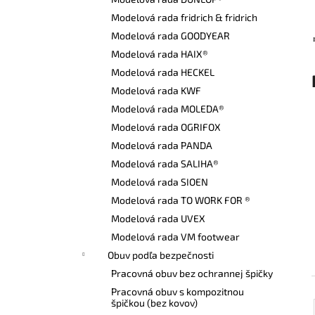
VYSOKÁ PRACOVNÁ OBUV UVEX 2 6935
S2 SRC TREND ČIERNA
Modelová rada fridrich & fridrich
€101,50
Modelová rada GOODYEAR
Modelová rada HAIX®
Modelová rada HECKEL
Modelová rada KWF
Modelová rada MOLEDA®
Modelová rada OGRIFOX
Modelová rada PANDA
Modelová rada SALIHA®
Modelová rada SIOEN
Modelová rada TO WORK FOR ®
Modelová rada UVEX
Modelová rada VM footwear
Obuv podľa bezpečnosti
Pracovná obuv bez ochrannej špičky
Pracovná obuv s kompozitnou
špičkou (bez kovov)