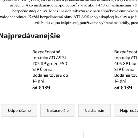
PRACOVNÉ BEZPEČNOSTNÉ
BEZPEČNOSTNÉ 
úspechu. Ako medzinárodná spoločnosť s viac ako 1 450 zamestnancami v 
POLTOPÁNKY UVEX 2 6934 S3 SRC
6934 S2 SRC TR
bezpečnostnej obuvi. Medzi našich zákazníkov patria špičkové európske s
TREND ČIERNA
€106,30
maloobchodníci. Každá bezpečnostná obuv ATLAS® je vynikajúcej kvality a je šit
€99,40
vás budú zajtra inšpirovať, používame vybrané materiály, prec
Najpredávanejšie
Bezpečnostné
Bezpečnost
topánky ATLAS SL
topánky ATL
205 XP green ESD
405 XP blue
S1P Čierna
S1P Čierna
Dodanie tovaru do
Dodanie tov
14 dní
14 dní
€139
€139
od
od
R
a
Odporúčame
Najlacnejšie
Najdrahšie
Najpredáv
d
e
V
n