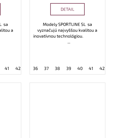
DETAIL
L sa
Modely SPORTLINE SL sa
litou a
vyznačujú najvyššou kvalitou a
lógiou.
inovatívnou technológiou.
...
48
41
49
42
43
36
44
37
45
38
46
39
47
40
48
41
49
42
43
44
4