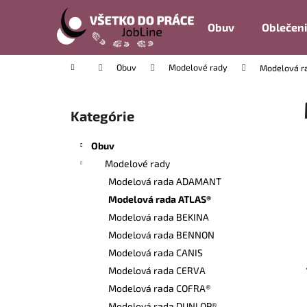
K
Prejsť
na
o
Obuv
Oblečen
obsah
Späť
Späť
š
do
do
í
Domov
Obuv
Modelové rady
Modelová r
k
obchodu
obchodu
B
o
Kategórie
Preskočiť
č
kategórie
n
Obuv
ý
Modelové rady
p
Modelová rada ADAMANT
a
Modelová rada ATLAS®
n
Modelová rada BEKINA
e
Modelová rada BENNON
l
Modelová rada CANIS
Modelová rada CERVA
Modelová rada COFRA®
Modelová rada DUNLOP®