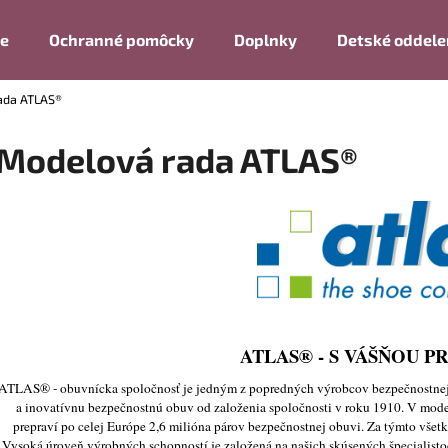
ie
Ochranné pomôcky
Doplnky
Detské oddele
ada ATLAS®
Čo potrebujete nájsť?
Modelová rada ATLAS®
HĽADAŤ
Odporúčame
ATLAS® - S VÁŠŇOU P
ATLAS® - obuvnícka spoločnosť je jedným z popredných výrobcov bezpečnostne
a inovatívnu bezpečnostnú obuv od založenia spoločnosti v roku 1910. V mo
prepraví po celej Európe 2,6 milióna párov bezpečnostnej obuvi. Za týmto všet
Vysoká úroveň výrobných schopností je založená na našich skúsených špecialist