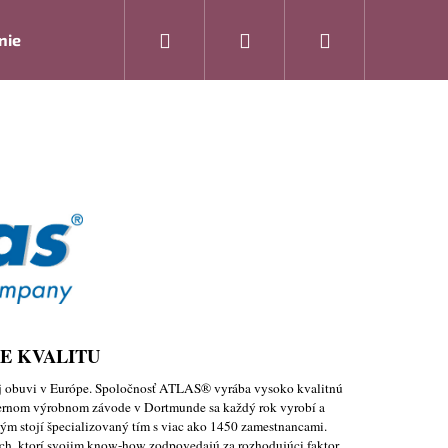
Hľadať
Prihlásenie
Nákupný
nie
Rukavice
Drogéria
Modelová rada ARTRA
košík
RE KVALITU
j obuvi v Európe. Spoločnosť ATLAS® vyrába vysoko kvalitnú
Nasledujúce
dernom výrobnom závode v Dortmunde sa každý rok vyrobí a
kým stojí špecializovaný tím s viac ako 1450 zamestnancami.
och, ktorí svojim know-how zodpovedajú za rozhodujúci faktor