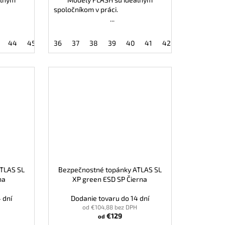
práci.
spoločníkom v práci.
...
48
44
49
45
46
36
47
37
48
38
49
39
40
41
42
43
44
4
TLAS SL
Bezpečnostné topánky ATLAS SL
na
XP green ESD SP Čierna
 dní
Dodanie tovaru do 14 dní
od €104,88 bez DPH
€129
od