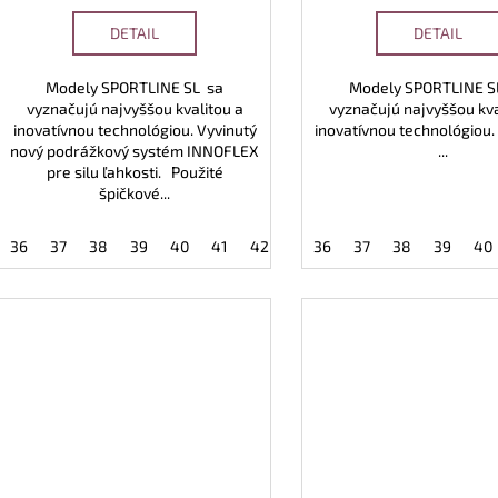
DETAIL
DETAIL
Modely SPORTLINE SL sa
Modely SPORTLINE S
vyznačujú najvyššou kvalitou a
vyznačujú najvyššou kva
inovatívnou technológiou. Vyvinutý
inovatívnou techno
nový podrážkový systém INNOFLEX
...
pre silu ľahkosti. Použité
špičkové...
36
37
38
39
40
41
42
43
36
44
37
45
38
46
39
47
40