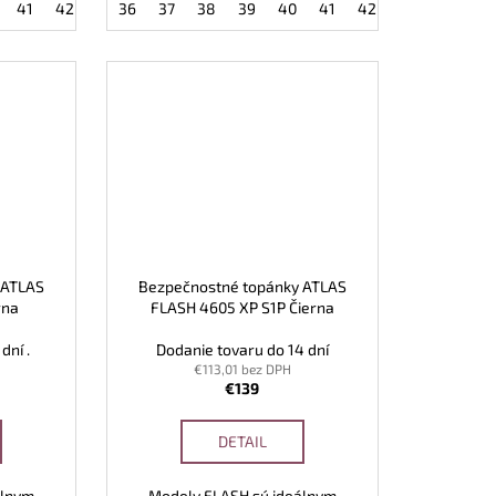
48
41
49
42
43
36
44
37
45
38
46
39
47
40
48
41
49
42
43
44
4
 ATLAS
Bezpečnostné topánky ATLAS
rna
FLASH 4605 XP S1P Čierna
dní .
Dodanie tovaru do 14 dní
€113,01 bez DPH
€139
DETAIL
álnym
Modely FLASH sú ideálnym