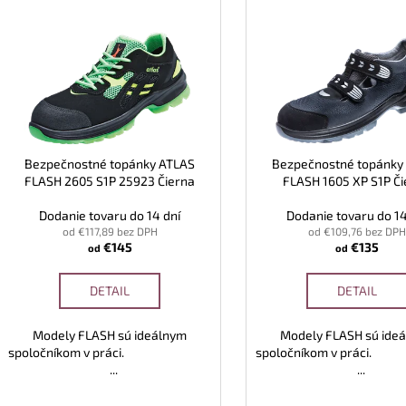
ý
i
p
e
i
p
s
r
p
o
r
d
o
u
d
Bezpečnostné topánky ATLAS
Bezpečnostné topánky
k
FLASH 2605 S1P 25923 Čierna
FLASH 1605 XP S1P Č
u
t
k
Dodanie tovaru do 14 dní
Dodanie tovaru do 14
o
t
od €117,89 bez DPH
od €109,76 bez DPH
v
€145
€135
od
od
o
v
DETAIL
DETAIL
Modely FLASH sú ideálnym
Modely FLASH sú ide
spoločníkom v práci.
spoločníkom v 
...
...