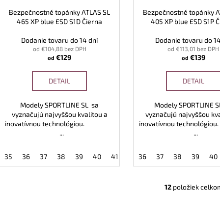
Bezpečnostné topánky ATLAS SL
Bezpečnostné topánky A
465 XP blue ESD S1D Čierna
405 XP blue ESD S1P Č
Dodanie tovaru do 14 dní
Dodanie tovaru do 14
od €104,88 bez DPH
od €113,01 bez DPH
€129
€139
od
od
DETAIL
DETAIL
Modely SPORTLINE SL sa
Modely SPORTLINE S
vyznačujú najvyššou kvalitou a
vyznačujú najvyššou kva
inovatívnou technológiou.
inovatívnou techno
...
...
35
36
37
38
39
40
41
42
36
43
37
44
38
45
39
46
40
12
položiek celko
O
v
l