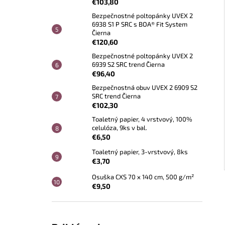
€103,80
Bezpečnostné poltopánky UVEX 2
6938 S1 P SRC s BOA® Fit System
Čierna
€120,60
Bezpečnostné poltopánky UVEX 2
6939 S2 SRC trend Čierna
€96,40
Bezpečnostná obuv UVEX 2 6909 S2
SRC trend Čierna
€102,30
Toaletný papier, 4 vrstvový, 100%
celulóza, 9ks v bal.
€6,50
Toaletný papier, 3-vrstvový, 8ks
€3,70
Osuška CXS 70 x 140 cm, 500 g/m²
€9,50