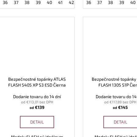
36
37
38
39
40
41
42
43
36
44
37
45
38
46
39
47
40
Bezpečnostné topánky ATLAS
Bezpečnostné topánky
FLASH 5405 XP S3 ESD Čierna
FLASH 1305 S1P Čie
Dodanie tovaru do 14 dní
Dodanie tovaru do 14 
od €113,01 bez DPH
od €117,89 bez DPH
€139
€145
od
od
DETAIL
DETAIL
Modely FLASH sú ideálnym
Modely FLASH sú ide