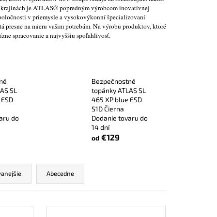
POLTOPÁNKY UVEX 2
5 krajinách je ATLAS® popredným výrobcom inovatívnej
END ČIERNA
poločnosti v priemysle a vysokovýkonní špecializovaní
á presne na mieru vašim potrebám. Na výrobu produktov, ktoré
ízne spracovanie a najvyššiu spoľahlivosť.
né
Bezpečnostné
AS SL
topánky ATLAS SL
 ESD
465 XP blue ESD
S1D Čierna
aru do
Dodanie tovaru do
14 dní
€129
od
anejšie
Abecedne