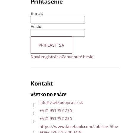
Prihlásenie
E-mail
Heslo
PRIHLÁSIŤ SA
Nová registrácia
Zabudnuté heslo
Kontakt
VŠETKO DO PRÁCE
info
@
vsetkodoprace.sk
+421 951 752 234
+421 951 752 234
https://www.facebook.com/JobLine-Slov
akia-112877151060219