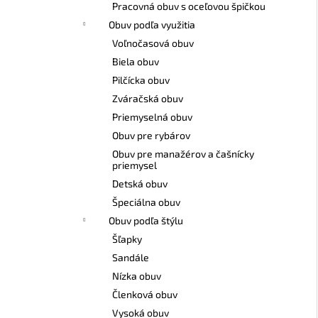
Pracovná obuv s oceľovou špičkou
Obuv podľa využitia
Voľnočasová obuv
Biela obuv
Pilčícka obuv
Zváračská obuv
Priemyselná obuv
Obuv pre rybárov
Obuv pre manažérov a čašnícky
priemysel
Detská obuv
Špeciálna obuv
Obuv podľa štýlu
Šľapky
Sandále
Nízka obuv
Členková obuv
Vysoká obuv