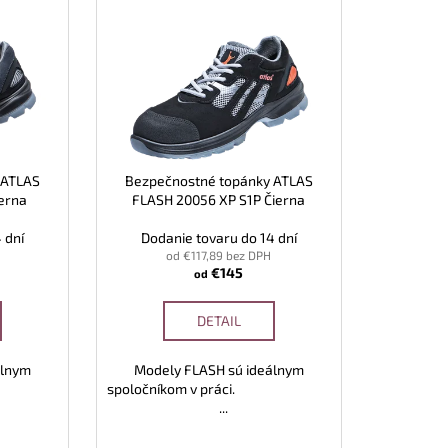
 ATLAS
Bezpečnostné topánky ATLAS
ierna
FLASH 20056 XP S1P Čierna
 dní
Dodanie tovaru do 14 dní
od €117,89 bez DPH
€145
od
DETAIL
álnym
Modely FLASH sú ideálnym
práci.
spoločníkom v práci.
...