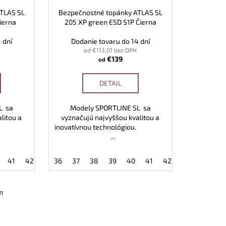
TLAS SL
Bezpečnostné topánky ATLAS SL
ierna
205 XP green ESD S1P Čierna
 dní
Dodanie tovaru do 14 dní
od €113,01 bez DPH
€139
od
DETAIL
L sa
Modely SPORTLINE SL sa
litou a
vyznačujú najvyššou kvalitou a
lógiou.
inovatívnou technológiou.
...
47
41
48
42
49
43
36
44
37
45
38
46
39
47
40
48
41
49
42
43
44
4
m