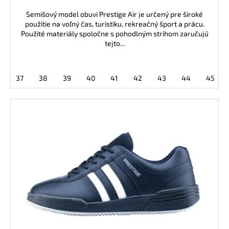
č
a
Semišový model obuvi Prestige Air je určený pre široké
m
použitie na voľný čas, turistiku, rekreačný šport a prácu.
Použité materiály spoločne s pohodlným strihom zaručujú
e
tejto...
BEZPEČNOSTNÉ
POLTOPÁNKY
37
38
39
40
41
42
43
44
45
UVEX
2
6934
S2
SRC
TREND
ČIERNA
€106,30