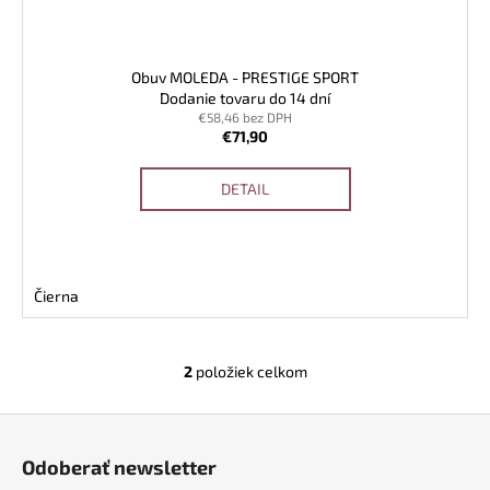
Obuv MOLEDA - PRESTIGE SPORT
Dodanie tovaru do 14 dní
€58,46 bez DPH
€71,90
DETAIL
Čierna
2
položiek celkom
O
v
Z
l
á
á
Odoberať newsletter
d
p