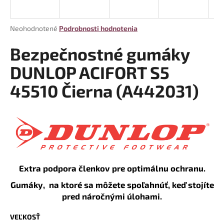
á
j
Priemerné
Neohodnotené
Podrobnosti hodnotenia
s
hodnotenie
produktu
Bezpečnostné gumáky
ť
je
?
0,0
DUNLOP ACIFORT S5
z
45510 Čierna (A442031)
5
hviezdičiek.
HĽADAŤ
O
Extra podpora členkov pre optimálnu ochranu.
d
p
Gumáky, na ktoré sa môžete spoľahnúť, keď stojíte
o
pred náročnými úlohami.
r
ú
VEĽKOSŤ