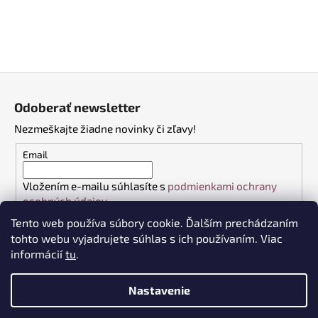
Z
á
Odoberať newsletter
p
Nezmeškajte žiadne novinky či zľavy!
ä
t
Email
i
Vložením e-mailu súhlasíte s
podmienkami ochrany
e
osobných údajov
Tento web používa súbory cookie. Ďalším prechádzaním
PRIHLÁSIŤ SA
tohto webu vyjadrujete súhlas s ich používaním. Viac
informácií
tu
.
Nastavenie
Vytvoril Shoptet