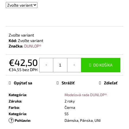
č
a
m
e
Zvoľte variant
VYSOKÁ
Kód:
Zvoľte variant
BEZPEČNOSTNÁ
Značka:
DUNLOP®
OBUV
UVEX
2
€42,50
6935
DO KOŠÍKA
S3
€34,55 bez DPH
SRC
Jednotková
TREND
cena:
ČIERNA
Opýtať sa
Strážiť
Zdieľať
€103,80
Kategória
:
Modelová rada DUNLOP®
Záruka
:
2 roky
Farba
:
Čierna
Kategória
:
S5
?
Pohlavie
:
Dámska, Pánska, UNI