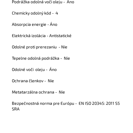
Podrážka odolná voči oleju -
Áno
Chemicky odolný kód -
4
Absorpcia energie
-
Áno
Elektrická izolácia
-
Antistatické
Odolné proti prerezaniu
-
Nie
Tepelne odolná podrážka -
Nie
Odolné voči oleju -
Áno
Ochrana členkov -
Nie
Metatarzálna ochrana -
Nie
Bezpečnostná norma pre Európu -
EN ISO 20345: 2011 S5
SRA