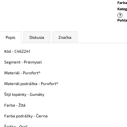
Farb
Kateg
?
Pohla
Popis
Diskusia
Značka
Kód - C462241
Segment - Priemysel
Materiál -
Purofort®
Materiál podrážka -
Purofort®
Štýl topánky - Gumáky
Farba - Žltá
Farba podrážky - Čierna
Špička - Oceľ