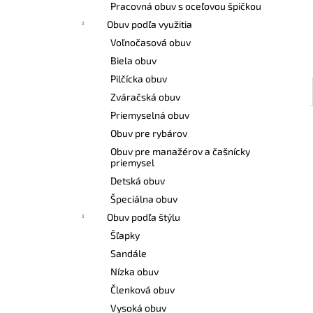
Pracovná obuv s oceľovou špičkou
Obuv podľa využitia
Voľnočasová obuv
Biela obuv
Pilčícka obuv
Zváračská obuv
Priemyselná obuv
Obuv pre rybárov
Obuv pre manažérov a čašnícky
priemysel
Detská obuv
Špeciálna obuv
Obuv podľa štýlu
Šľapky
Sandále
Nízka obuv
Členková obuv
Vysoká obuv