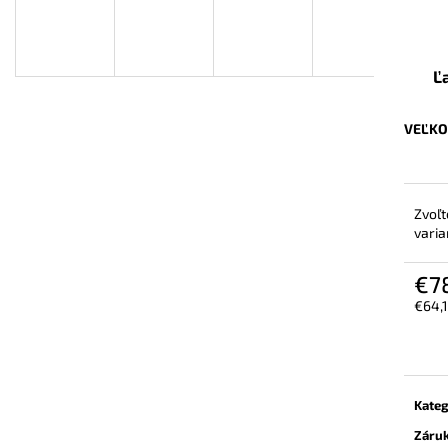
BEZPEČNOSTNÁ OBUV UVEX 2 6909 S2
VYSOKÁ BEZPEČ
SRC TREND ČIERNA
6935 S3 SRC TR
€102,30
€103,80
Ľ
VEĽKO
Zvoľt
varia
€7
€64,
Jedn
cena:
Kateg
Záru