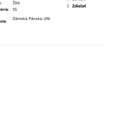
a
:
Žltá
Zdieľať
ória
:
S5
Dámska, Pánska, UNI
vie
: