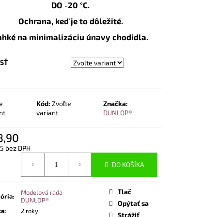
NOSTNÁ OBUV UVEX 2
DO -20 °C.
END ČIERNA
Ochrana, keď je to dôležité.
ahké na minimalizáciu únavy chodidla.
SŤ
e
Kód:
Zvoľte
Značka:
nt
variant
DUNLOP®
8,90
15 bez DPH
otková
DO KOŠÍKA
Tlač
Modelová rada
ória
:
DUNLOP®
Opýtať sa
ka
:
2 roky
Strážiť