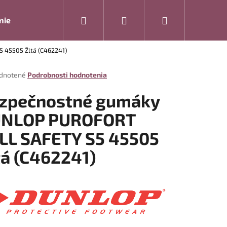
Hľadať
Prihlásenie
Nákupný
nie
Rukavice
Drogéria
Modelová rada ARTRA
 45505 Žltá (C462241)
košík
rné
dnotené
Podrobnosti hodnotenia
enie
tu
zpečnostné gumáky
NLOP PUROFORT
LL SAFETY S5 45505
čiek.
tá (C462241)
Nasledujúce