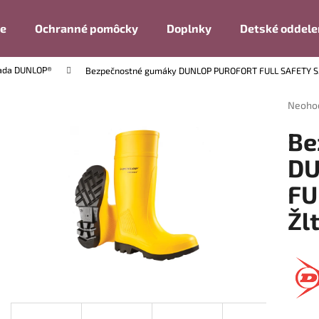
ie
Ochranné pomôcky
Doplnky
Detské oddele
ada DUNLOP®
Bezpečnostné gumáky DUNLOP PUROFORT FULL SAFETY S5
Čo potrebujete nájsť?
Prieme
Neoho
hodnot
produk
HĽADAŤ
Be
je
0,0
DU
z
FU
5
Odporúčame
hviezdi
Žl