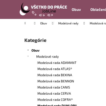
K
Prejsť
na
o
Obuv
Oblečen
obsah
Späť
Späť
š
do
do
í
Domov
Obuv
Modelové rady
Modelová r
k
obchodu
obchodu
B
o
Kategórie
Preskočiť
č
kategórie
n
Obuv
ý
Modelové rady
p
Modelová rada ADAMANT
a
Modelová rada ATLAS®
n
Modelová rada BEKINA
e
Modelová rada BENNON
l
Modelová rada CANIS
Modelová rada CERVA
Modelová rada COFRA®
Modelová rada DUNLOP®