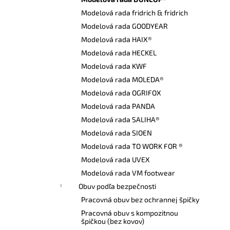
BEZPEČNOSTNÉ POLTOPÁNKY UVEX 2
6938 S1 P SRC S BOA® FIT SYSTEM
Modelová rada fridrich & fridrich
ČIERNA
Modelová rada GOODYEAR
€120,60
Modelová rada HAIX®
Modelová rada HECKEL
Modelová rada KWF
Modelová rada MOLEDA®
Modelová rada OGRIFOX
Modelová rada PANDA
Modelová rada SALIHA®
Modelová rada SIOEN
Modelová rada TO WORK FOR ®
Modelová rada UVEX
Modelová rada VM footwear
Obuv podľa bezpečnosti
Pracovná obuv bez ochrannej špičky
Pracovná obuv s kompozitnou
špičkou (bez kovov)