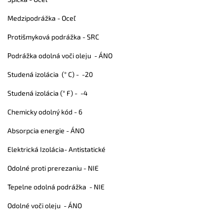
Medzipodrážka - Oceľ
Protišmyková podrážka - SRC
Podrážka odolná voči oleju -
ÁNO
Studená izolácia (° C) -
-20
Studená izolácia (° F) -
-4
Chemicky odolný kód - 6
Absorpcia energie -
ÁNO
Elektrická Izolácia-
Antistatické
Odolné proti prerezaniu -
NIE
Tepelne odolná podrážka -
NIE
Odolné voči oleju -
ÁNO